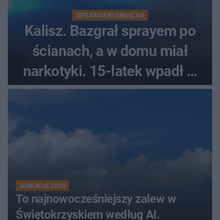
SPRAWA KRYMINALNA
Kalisz. Bazgrał sprayem po
ścianach, a w domu miał
narkotyki. 15-latek wpadł w
ręce policjantów
WAKACJE 2026
To najnowocześniejszy zalew w
Świętokrzyskiem według AI.