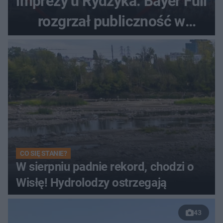
imprezy u Rydzyka. Bayer Full
rozgrzał publiczność w
Toruniu
CO SIĘ STANIE?
W sierpniu padnie rekord, chodzi o
Wisłę! Hydrolodzy ostrzegają
43