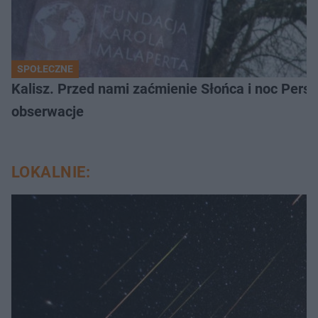
SPOŁECZNE
Kalisz. Przed nami zaćmienie Słońca i noc Per
obserwacje
LOKALNIE: