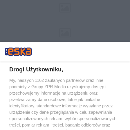
Drogi Użytkowniku,
My, naszych 1162 zaufanych partnerów oraz inne
Żaden utwór zamieszczony w serwisie nie może być powielany i
podmioty z Grupy ZPR Media uzyskujemy dostęp i
rozpowszechniany lub dalej rozpowszechniany w jakikolwiek sposób (w
tym także elektroniczny lub mechaniczny) na jakimkolwiek polu
przechowujemy informacje na urządzeniu oraz
eksploatacji w jakiejkolwiek formie, włącznie z umieszczaniem w Internecie
przetwarzamy dane osobowe, takie jak unikalne
bez pisemnej zgody właściciela praw. Jakiekolwiek użycie lub
wykorzystanie utworów w całości lub w części z naruszeniem prawa, tzn.
identyfikatory, standardowe informacje wysyłane przez
bez właściwej zgody, jest zabronione pod groźbą kary i może być ścigane
urządzenie czy dane przeglądania w celu zapewniania
prawnie.
spersonalizowanych reklam, wybór spersonalizowanych
treści, pomiar reklam i treści, badanie odbiorców oraz