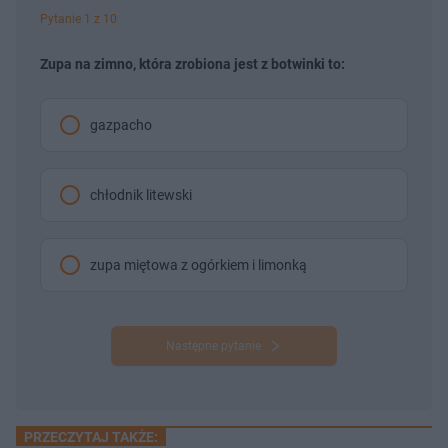
Pytanie 1 z 10
Zupa na zimno, która zrobiona jest z botwinki to:
gazpacho
chłodnik litewski
zupa miętowa z ogórkiem i limonką
Następne pytanie
PRZECZYTAJ TAKŻE: