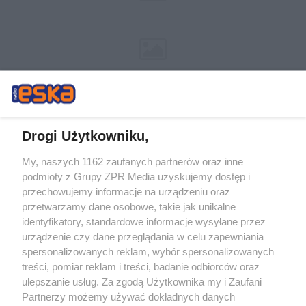
Drogi Użytkowniku,
My, naszych 1162 zaufanych partnerów oraz inne
Żaden utwór zamieszczony w serwisie nie może być powielany i
podmioty z Grupy ZPR Media uzyskujemy dostęp i
rozpowszechniany lub dalej rozpowszechniany w jakikolwiek sposób (w
tym także elektroniczny lub mechaniczny) na jakimkolwiek polu
przechowujemy informacje na urządzeniu oraz
eksploatacji w jakiejkolwiek formie, włącznie z umieszczaniem w Internecie
przetwarzamy dane osobowe, takie jak unikalne
bez pisemnej zgody właściciela praw. Jakiekolwiek użycie lub
wykorzystanie utworów w całości lub w części z naruszeniem prawa, tzn.
identyfikatory, standardowe informacje wysyłane przez
bez właściwej zgody, jest zabronione pod groźbą kary i może być ścigane
urządzenie czy dane przeglądania w celu zapewniania
prawnie.
spersonalizowanych reklam, wybór spersonalizowanych
treści, pomiar reklam i treści, badanie odbiorców oraz
ulepszanie usług. Za zgodą Użytkownika my i Zaufani
Partnerzy możemy używać dokładnych danych