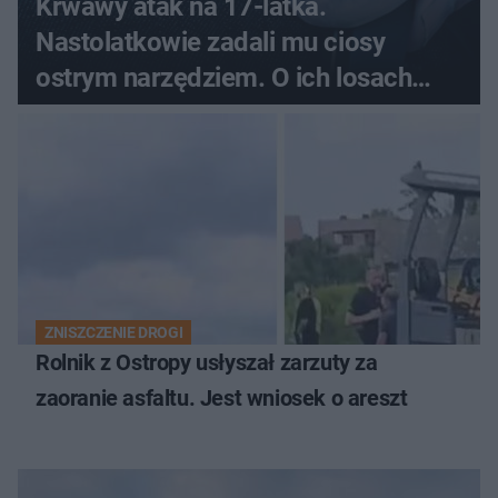
Krwawy atak na 17-latka.
Nastolatkowie zadali mu ciosy
ostrym narzędziem. O ich losach
zdecyduje sąd rodzinny
ZNISZCZENIE DROGI
Rolnik z Ostropy usłyszał zarzuty za
zaoranie asfaltu. Jest wniosek o areszt