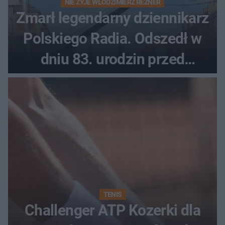
NIE ŻYJE WŁODZIMIERZ REZNER
Zmarł legendarny dziennikarz
Polskiego Radia. Odszedł w
dniu 83. urodzin przed
finałem Tour de Pologne
TENIS
Challenger ATP Kozerki dla