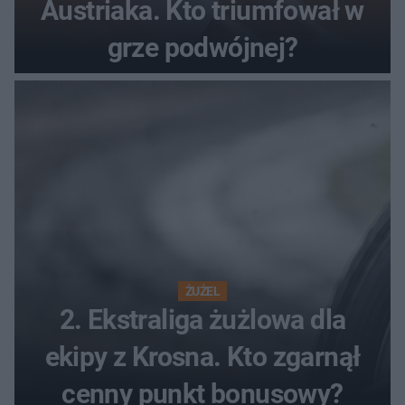
Austriaka. Kto triumfował w
grze podwójnej?
ŻUŻEL
2. Ekstraliga żużlowa dla
ekipy z Krosna. Kto zgarnął
cenny punkt bonusowy?