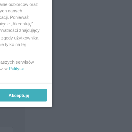
anie odbiorców oraz
nych danych
kacji. Ponieważ
ięcie „Akceptuję”.
ywatności znajdujący
ą zgody użytkownika,
 tylko na tej
 naszych serwisów
esz w
Polityce
Akceptuję