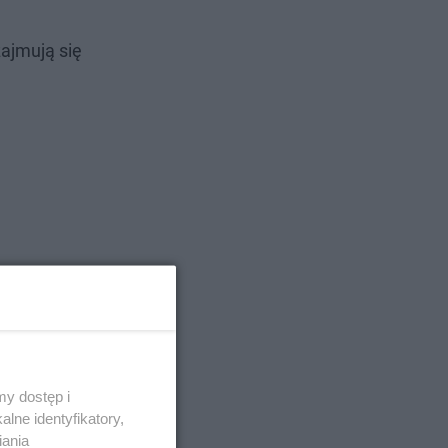
ajmują się
nternecie.
y dostęp i
lne identyfikatory,
iania