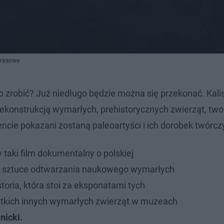
prasowe
 to zrobić? Już niedługo będzie można się przekonać. Kali
rekonstrukcją wymarłych, prehistorycznych zwierząt, two
ncie pokazani zostaną paleoartyści i ich dorobek twórcz
taki film dokumentalny o polskiej
 o sztuce odtwarzania naukowego wymarłych
storia, która stoi za eksponatami tych
stkich innych wymarłych zwierząt w muzeach
icki.