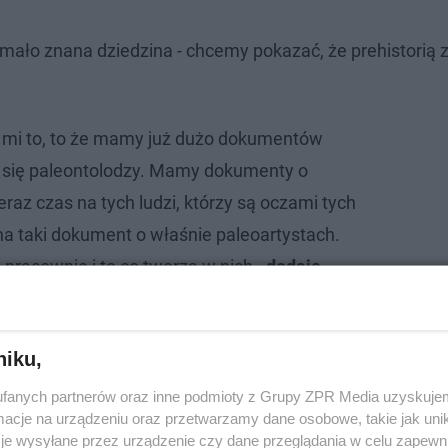
mało znana dziedzina - chcemy pokazać, że prehistorią z
 mi to, to że mamy już dużo dokumentów
 się paleontolodzy. Mamy dokumenty o
eraz czas na tych ludzi, którzy są oczami tych
 taki dokument o właśnie paleoartystach.
pracownie i to co tworzą w nich -
dodaje
niku,
trwać około 50 minut. Będzie dostępny między innymi w i
T5goqI&ab_channel=SzymonGornicki
znajdziecie trailer.
fanych partnerów oraz inne podmioty z Grupy ZPR Media uzyskujem
cje na urządzeniu oraz przetwarzamy dane osobowe, takie jak unika
je wysyłane przez urządzenie czy dane przeglądania w celu zapewn