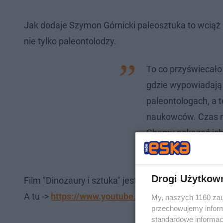
Jak dodaje Szymon Górnicki paleosztuka to wciąż 
nie tylko paleontolodzy.
To co przyświecało
gdzie wypowiadają
paleontologach, a t
naukowców. Czas na
Chemy pokazać ich 
Szymon Górnicki.
Drogi Użytkow
Film "Dinozaury i sztuka" jest już montowany. Ma 
A tu ->
https://www.youtube.com/watch?v=8e6y2
My, naszych 1160 zau
przechowujemy informa
standardowe informac