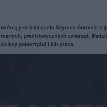
 twórcą jest kaliszanin Szymon Górnicki za
ymarłych, prehistorycznych zwierząt. Będzi
olscy paleortyści i ich praca.