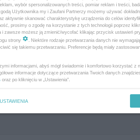
klam, wybór spersonalizowanych treści, pomiar reklam i treści, bad
 zgodą Użytkownika my i Zaufani Partnerzy możemy używać dokład
az aktywnie skanować charakterystykę urządzenia do celów identyfi
ść, prosimy o zgodę na korzystanie z tych technologii poprzez klikn
a i zawsze możesz ją zmienić/wycofać klikając przycisk ustawień pr
ogu strony
. Niektóre rodzaje przetwarzania danych nie wymagaj
iwić się takiemu przetwarzaniu. Preferencje będą miały zastosowanie
szymi informacjami, abyś mógł świadomie i komfortowo korzystać z
gółowe informacje dotyczące przetwarzania Twoich danych znajdzi
s
oraz po kliknięciu w „Ustawienia”.
USTAWIENIA