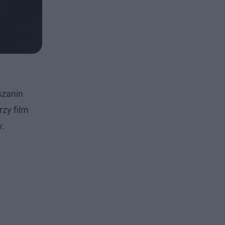
szanin
rzy film
y.