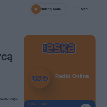
Słuchaj radia
Menu
rcą
Radio Online
daj do Google
TERAZ GRAMY