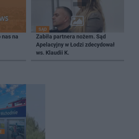
SĄD
 nas na
Zabiła partnera nożem. Sąd
Apelacyjny w Łodzi zdecydował
ws. Klaudii K.
E