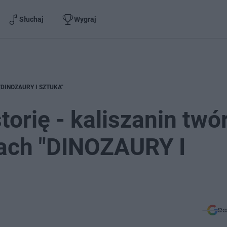
Słuchaj
Wygraj
ch "DINOZAURY I SZTUKA"
orię - kaliszanin twó
tach "DINOZAURY I
Do