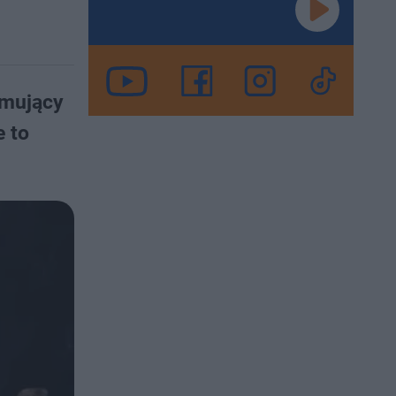
jmujący
e to