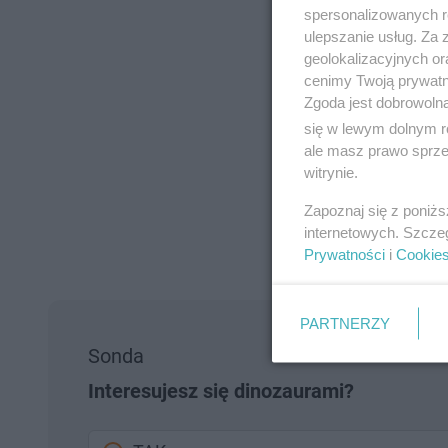
spersonalizowanych re
ulepszanie usług. Za
geolokalizacyjnych or
cenimy Twoją prywatno
Zgoda jest dobrowoln
się w lewym dolnym r
ale masz prawo sprzec
witrynie.
Zapoznaj się z poniż
internetowych. Szcze
Prywatności
i
Cookie
PARTNERZY
Sonda
Interesujesz się dinozaurami?