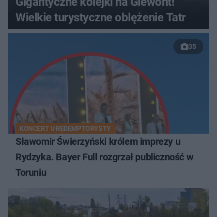
Gigantyczne kolejki na Giewont!
Wielkie turystyczne oblężenie Tatr
35
KONCERT U REDEMPTORYSTY
Sławomir Świerzyński królem imprezy u
Rydzyka. Bayer Full rozgrzał publiczność w
Toruniu