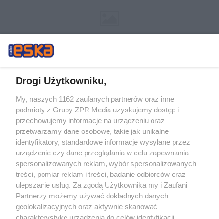
Drogi Użytkowniku,
My, naszych 1162 zaufanych partnerów oraz inne
Żaden utwór zamieszczony w serwisie nie może być powielany i
podmioty z Grupy ZPR Media uzyskujemy dostęp i
rozpowszechniany lub dalej rozpowszechniany w jakikolwiek sposób (w
tym także elektroniczny lub mechaniczny) na jakimkolwiek polu
przechowujemy informacje na urządzeniu oraz
eksploatacji w jakiejkolwiek formie, włącznie z umieszczaniem w Internecie
przetwarzamy dane osobowe, takie jak unikalne
bez pisemnej zgody właściciela praw. Jakiekolwiek użycie lub
wykorzystanie utworów w całości lub w części z naruszeniem prawa, tzn.
identyfikatory, standardowe informacje wysyłane przez
bez właściwej zgody, jest zabronione pod groźbą kary i może być ścigane
urządzenie czy dane przeglądania w celu zapewniania
prawnie.
spersonalizowanych reklam, wybór spersonalizowanych
treści, pomiar reklam i treści, badanie odbiorców oraz
ulepszanie usług. Za zgodą Użytkownika my i Zaufani
Partnerzy możemy używać dokładnych danych
geolokalizacyjnych oraz aktywnie skanować
charakterystykę urządzenia do celów identyfikacji.