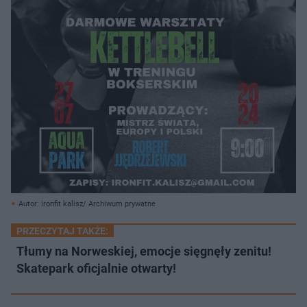
Autor: ironfit kalisz/ Archiwum prywatne
PRZECZYTAJ TAKŻE:
Tłumy na Norweskiej, emocje sięgnęły zenitu!
Skatepark oficjalnie otwarty!