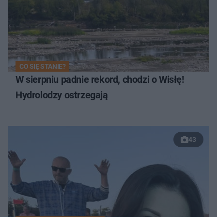
CO SIĘ STANIE?
W sierpniu padnie rekord, chodzi o Wisłę!
Hydrolodzy ostrzegają
43