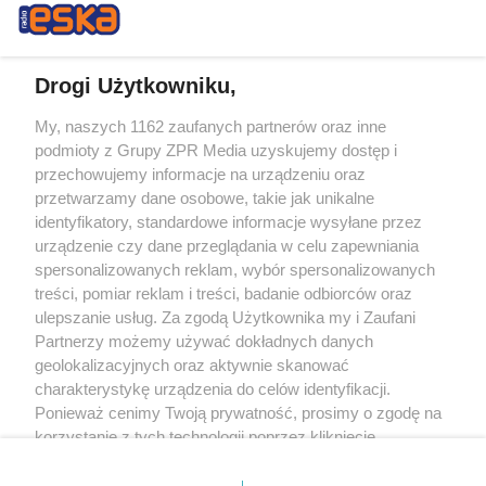
Drogi Użytkowniku,
My, naszych 1162 zaufanych partnerów oraz inne
Żaden utwór zamieszczony w serwisie nie może być powielany i
podmioty z Grupy ZPR Media uzyskujemy dostęp i
rozpowszechniany lub dalej rozpowszechniany w jakikolwiek sposób (w
tym także elektroniczny lub mechaniczny) na jakimkolwiek polu
przechowujemy informacje na urządzeniu oraz
eksploatacji w jakiejkolwiek formie, włącznie z umieszczaniem w Internecie
przetwarzamy dane osobowe, takie jak unikalne
bez pisemnej zgody właściciela praw. Jakiekolwiek użycie lub
wykorzystanie utworów w całości lub w części z naruszeniem prawa, tzn.
identyfikatory, standardowe informacje wysyłane przez
bez właściwej zgody, jest zabronione pod groźbą kary i może być ścigane
urządzenie czy dane przeglądania w celu zapewniania
prawnie.
spersonalizowanych reklam, wybór spersonalizowanych
treści, pomiar reklam i treści, badanie odbiorców oraz
ulepszanie usług. Za zgodą Użytkownika my i Zaufani
Partnerzy możemy używać dokładnych danych
geolokalizacyjnych oraz aktywnie skanować
charakterystykę urządzenia do celów identyfikacji.
O nas
Ponieważ cenimy Twoją prywatność, prosimy o zgodę na
korzystanie z tych technologii poprzez kliknięcie
Informacje prawne
„Akceptuję”. Zgoda jest dobrowolna i zawsze możesz ją
zmienić/wycofać klikając przycisk ustawień prywatności