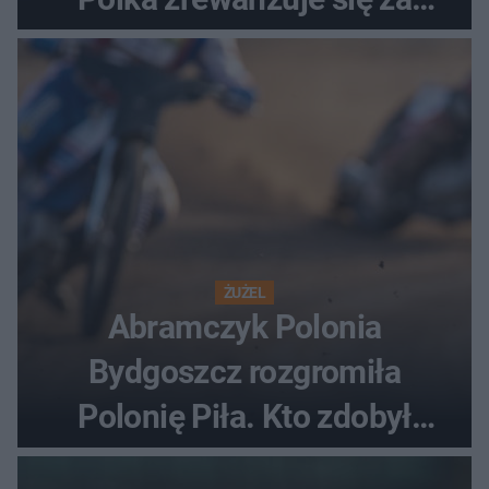
ostatnią porażkę?
ŻUŻEL
Abramczyk Polonia
Bydgoszcz rozgromiła
Polonię Piła. Kto zdobył
najwięcej punktów?