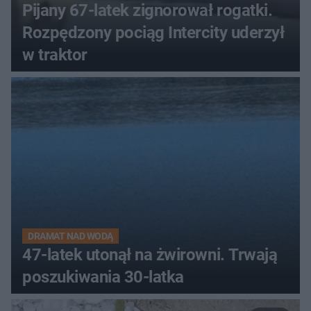
Pijany 67-latek zignorował rogatki.
Rozpędzony pociąg Intercity uderzył
w traktor
DRAMAT NAD WODĄ
47-latek utonął na żwirowni. Trwają
poszukiwania 30-latka