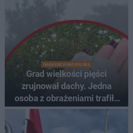
NAWAŁNICA NAD POLSKĄ
Grad wielkości pięści
zrujnował dachy. Jedna
osoba z obrażeniami trafiła
do szpitala