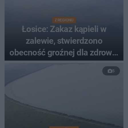
Z REGIONU
Łosice: Zakaz kąpieli w
zalewie, stwierdzono
obecność groźnej dla zdrowia
bakterii
5