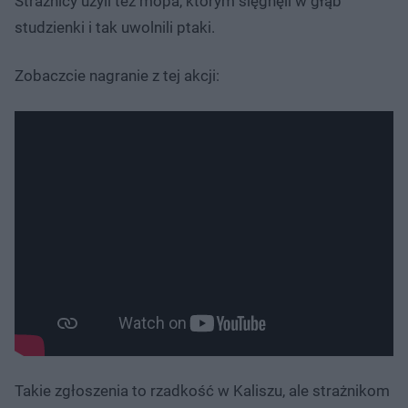
Strażnicy użyli też mopa, którym sięgnęli w głąb
studzienki i tak uwolnili ptaki.
Zobaczcie nagranie z tej akcji:
Takie zgłoszenia to rzadkość w Kaliszu, ale strażnikom