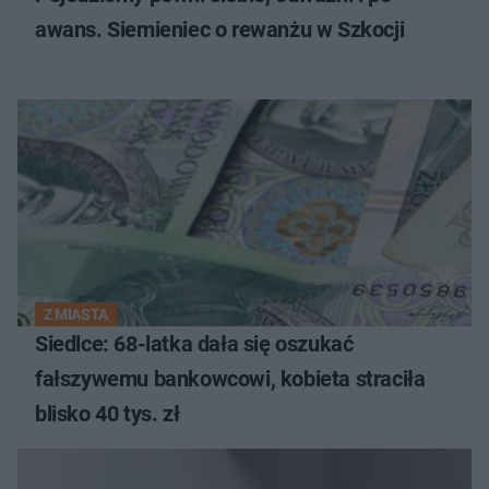
awans. Siemieniec o rewanżu w Szkocji
Z MIASTA
Siedlce: 68-latka dała się oszukać
fałszywemu bankowcowi, kobieta straciła
blisko 40 tys. zł