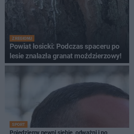
Z REGIONU
Powiat łosicki: Podczas spaceru po
lesie znalazła granat moździerzowy!
SPORT
Pojedziemy pewni siebie, odważni i po