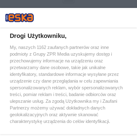
Drogi Użytkowniku,
My, naszych 1162 zaufanych partnerów oraz inne
Żaden utwór zamieszczony w serwisie nie może być powielany i
podmioty z Grupy ZPR Media uzyskujemy dostęp i
rozpowszechniany lub dalej rozpowszechniany w jakikolwiek sposób (w
tym także elektroniczny lub mechaniczny) na jakimkolwiek polu
przechowujemy informacje na urządzeniu oraz
eksploatacji w jakiejkolwiek formie, włącznie z umieszczaniem w
przetwarzamy dane osobowe, takie jak unikalne
Internecie bez pisemnej zgody właściciela praw. Jakiekolwiek użycie lub
identyfikatory, standardowe informacje wysyłane przez
wykorzystanie utworów w całości lub w części z naruszeniem prawa,
tzn. bez właściwej zgody, jest zabronione pod groźbą kary i może być
urządzenie czy dane przeglądania w celu zapewniania
ścigane prawnie.
spersonalizowanych reklam, wybór spersonalizowanych
treści, pomiar reklam i treści, badanie odbiorców oraz
ulepszanie usług. Za zgodą Użytkownika my i Zaufani
Partnerzy możemy używać dokładnych danych
geolokalizacyjnych oraz aktywnie skanować
charakterystykę urządzenia do celów identyfikacji.
Ponieważ cenimy Twoją prywatność, prosimy o zgodę na
O nas
korzystanie z tych technologii poprzez kliknięcie