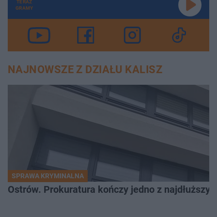
TERAZ
GRAMY
NAJNOWSZE Z DZIAŁU KALISZ
SPRAWA KRYMINALNA
Ostrów. Prokuratura kończy jedno z najdłuższyc