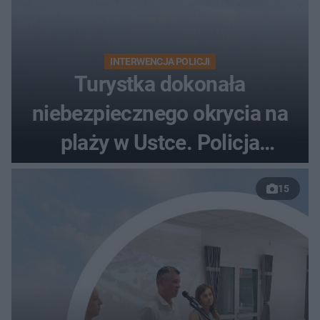
INTERWENCJA POLICJI
Turystka dokonała
niebezpiecznego okrycia na
plaży w Ustce. Policja
musiała zamknąć odcinek
15
wybrzeża