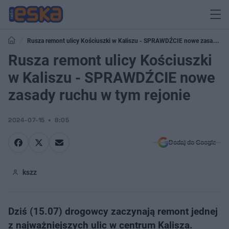
Rusza remont ulicy Kościuszki w Kaliszu - SPRAWDŹCIE nowe zasady
ruchu w tym rejonie
Rusza remont ulicy Kościuszki
w Kaliszu - SPRAWDŹCIE nowe
zasady ruchu w tym rejonie
2024-07-15
8:05
Dodaj do Google
kszz
Dziś (15.07) drogowcy zaczynają remont jednej
z najważniejszych ulic w centrum Kalisza.