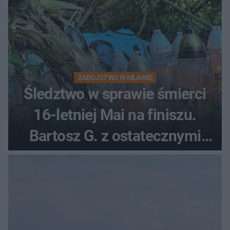
ZABÓJSTWO W MŁAWIE
Śledztwo w sprawie śmierci
16-letniej Mai na finiszu.
Bartosz G. z ostatecznymi
zarzutami