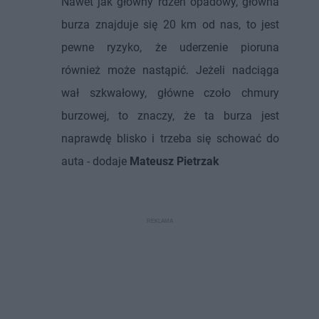
Nawet jak główny rdzeń opadowy, główna
burza znajduje się 20 km od nas, to jest
pewne ryzyko, że uderzenie pioruna
również może nastąpić. Jeżeli nadciąga
wał szkwałowy, główne czoło chmury
burzowej, to znaczy, że ta burza jest
naprawdę blisko i trzeba się schować do
auta - dodaje
Mateusz Pietrzak