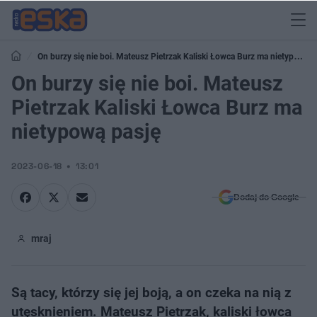
On burzy się nie boi. Mateusz Pietrzak Kaliski Łowca Burz ma nietypową
pasję
On burzy się nie boi. Mateusz
Pietrzak Kaliski Łowca Burz ma
nietypową pasję
2023-06-18
13:01
Dodaj do Google
mraj
Są tacy, którzy się jej boją, a on czeka na nią z
utęsknieniem. Mateusz Pietrzak, kaliski łowca