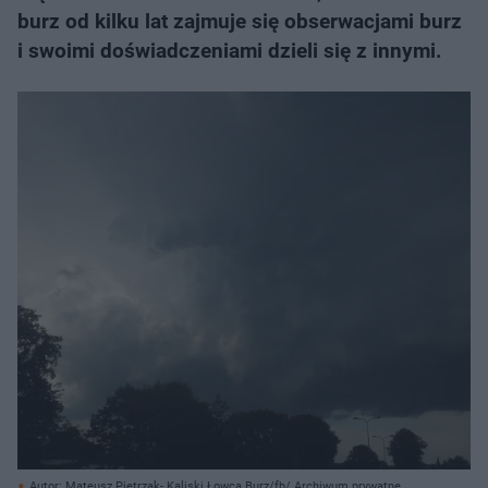
burz od kilku lat zajmuje się obserwacjami burz
i swoimi doświadczeniami dzieli się z innymi.
Autor: Mateusz Pietrzak- Kaliski Łowca Burz/fb/ Archiwum prywatne