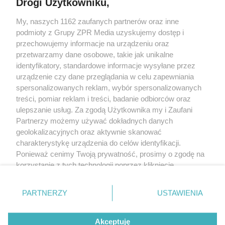
Drogi Użytkowniku,
My, naszych 1162 zaufanych partnerów oraz inne
Żaden utwór zamieszczony w serwisie nie może być powielany i
podmioty z Grupy ZPR Media uzyskujemy dostęp i
rozpowszechniany lub dalej rozpowszechniany w jakikolwiek sposób (w
tym także elektroniczny lub mechaniczny) na jakimkolwiek polu
przechowujemy informacje na urządzeniu oraz
eksploatacji w jakiejkolwiek formie, włącznie z umieszczaniem w Internecie
przetwarzamy dane osobowe, takie jak unikalne
bez pisemnej zgody właściciela praw. Jakiekolwiek użycie lub
wykorzystanie utworów w całości lub w części z naruszeniem prawa, tzn.
identyfikatory, standardowe informacje wysyłane przez
bez właściwej zgody, jest zabronione pod groźbą kary i może być ścigane
urządzenie czy dane przeglądania w celu zapewniania
prawnie.
spersonalizowanych reklam, wybór spersonalizowanych
treści, pomiar reklam i treści, badanie odbiorców oraz
ulepszanie usług. Za zgodą Użytkownika my i Zaufani
Partnerzy możemy używać dokładnych danych
geolokalizacyjnych oraz aktywnie skanować
charakterystykę urządzenia do celów identyfikacji.
O nas
Ponieważ cenimy Twoją prywatność, prosimy o zgodę na
korzystanie z tych technologii poprzez kliknięcie
Informacje prawne
„Akceptuję”. Zgoda jest dobrowolna i zawsze możesz ją
zmienić/wycofać klikając przycisk ustawień prywatności
Nasze serwisy
PARTNERZY
USTAWIENIA
znajdujący się w lewym dolnym rogu strony
. Niektóre
rodzaje przetwarzania danych nie wymagają zgody
© 2026 Grupa ZPR Media
Akceptuję
użytkownika, ale masz prawo sprzeciwić się takiemu