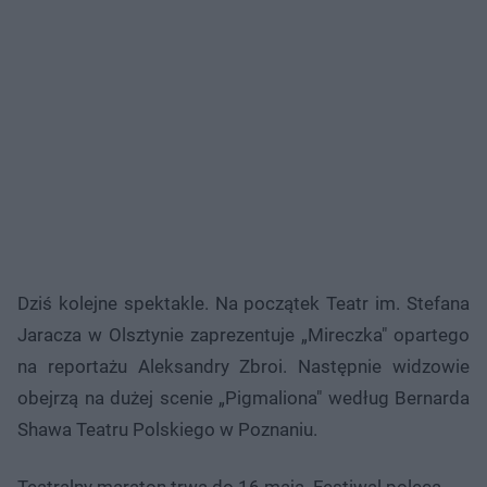
Dziś kolejne spektakle. Na początek Teatr im. Stefana
Jaracza w Olsztynie zaprezentuje „Mireczka" opartego
na reportażu Aleksandry Zbroi. Następnie widzowie
obejrzą na dużej scenie „Pigmaliona" według Bernarda
Shawa Teatru Polskiego w Poznaniu.
Teatralny maraton trwa do 16 maja. Festiwal poleca