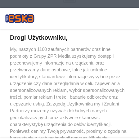
Drogi Użytkowniku,
My, naszych 1160 zaufanych partnerów oraz inne
Żaden utwór zamieszczony w serwisie nie może być powielany i
podmioty z Grupy ZPR Media uzyskujemy dostęp i
rozpowszechniany lub dalej rozpowszechniany w jakikolwiek sposób (w
tym także elektroniczny lub mechaniczny) na jakimkolwiek polu
przechowujemy informacje na urządzeniu oraz
eksploatacji w jakiejkolwiek formie, włącznie z umieszczaniem w Internecie
przetwarzamy dane osobowe, takie jak unikalne
bez pisemnej zgody właściciela praw. Jakiekolwiek użycie lub
wykorzystanie utworów w całości lub w części z naruszeniem prawa, tzn.
identyfikatory, standardowe informacje wysyłane przez
bez właściwej zgody, jest zabronione pod groźbą kary i może być ścigane
urządzenie czy dane przeglądania w celu zapewniania
prawnie.
spersonalizowanych reklam, wybór spersonalizowanych
treści, pomiar reklam i treści, badanie odbiorców oraz
ulepszanie usług. Za zgodą Użytkownika my i Zaufani
Partnerzy możemy używać dokładnych danych
geolokalizacyjnych oraz aktywnie skanować
charakterystykę urządzenia do celów identyfikacji.
O nas
Ponieważ cenimy Twoją prywatność, prosimy o zgodę na
korzystanie z tych technologii poprzez kliknięcie