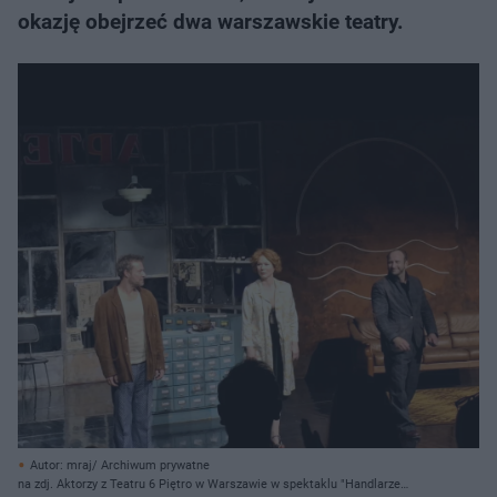
okazję obejrzeć dwa warszawskie teatry.
Autor: mraj/ Archiwum prywatne
na zdj. Aktorzy z Teatru 6 Piętro w Warszawie w spektaklu "Handlarze