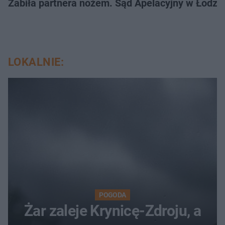
Zabiła partnera nożem. Sąd Apelacyjny w Łodzi 
LOKALNIE:
POGODA
Żar zaleje Krynicę-Zdroju, a