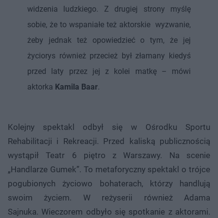
widzenia ludzkiego. Z drugiej strony myślę
sobie, że to wspaniałe też aktorskie wyzwanie,
żeby jednak też opowiedzieć o tym, że jej
życiorys również przecież był złamany kiedyś
przed laty przez jej z kolei matkę – mówi
aktorka
Kamila Baar
.
Kolejny spektakl odbył się w Ośrodku Sportu
Rehabilitacji i Rekreacji. Przed kaliską publicznością
wystąpił Teatr 6 piętro z Warszawy. Na scenie
„Handlarze Gumek”. To metaforyczny spektakl o trójce
pogubionych życiowo bohaterach, którzy handlują
swoim życiem. W reżyserii również Adama
Sajnuka. Wieczorem odbyło się spotkanie z aktorami.