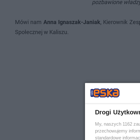
pozbawione władzy 
Mówi nam
Anna Ignaszak-Janiak
, Kierownik Ze
Społecznej w Kaliszu.
Drogi Użytkow
My, naszych 1162 zau
przechowujemy informa
standardowe informac