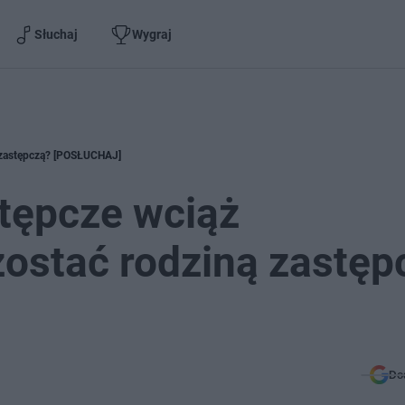
Słuchaj
Wygraj
ą zastępczą? [POSŁUCHAJ]
stępcze wciąż
ostać rodziną zastęp
Do