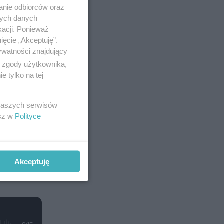
anie odbiorców oraz
 Ignaszak-
nych danych
kacji. Ponieważ
ięcie „Akceptuję”.
ywatności znajdujący
ą zgody użytkownika,
 tylko na tej
 naszych serwisów
esz w
Polityce
Akceptuję