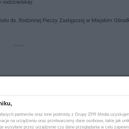
rodzicielskiej.
społu ds. Rodzinnej Pieczy Zastępczej w Miejskim Ośro
niku,
fanych partnerów oraz inne podmioty z Grupy ZPR Media uzyskujem
cje na urządzeniu oraz przetwarzamy dane osobowe, takie jak unika
je wysyłane przez urządzenie czy dane przeglądania w celu zapewn