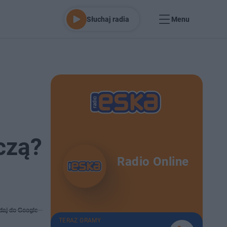
Słuchaj radia
Menu
czą?
Radio Online
daj do Google
TERAZ GRAMY