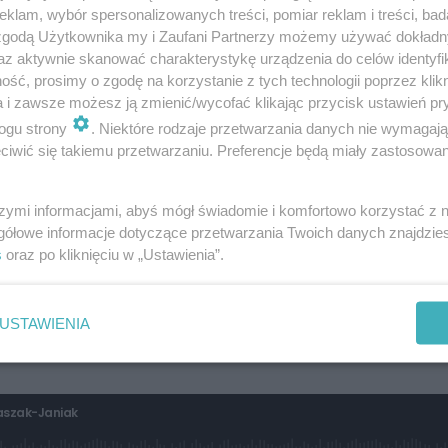
klam, wybór spersonalizowanych treści, pomiar reklam i treści, bad
czą, muszą przejść odpowiednie szkolenie. Dodaje Anna
 zgodą Użytkownika my i Zaufani Partnerzy możemy używać dokład
az aktywnie skanować charakterystykę urządzenia do celów identyfi
ść, prosimy o zgodę na korzystanie z tych technologii poprzez klikn
a i zawsze możesz ją zmienić/wycofać klikając przycisk ustawień pr
ło kilku miesięcy. Przynajmniej do tej pory
ogu strony
. Niektóre rodzaje przetwarzania danych nie wymagaj
dku się odbywało to programem Pride, który
iwić się takiemu przetwarzaniu. Preferencje będą miały zastosowanie
mocno warsztatowym programem. Jest wiele
zeń, które umożliwiają, że osoby, które są
szymi informacjami, abyś mógł świadomie i komfortowo korzystać z
gółowe informacje dotyczące przetwarzania Twoich danych znajdzi
okazję spojrzeć z pozycji dziecka, spojrzeć z
s
oraz po kliknięciu w „Ustawienia”.
óry traci to dziecko, spojrzeć z pozycji też,
oszeczkę do roli opiekuna i zobaczyć jak to
USTAWIENIA
ch stron.
naszak-Janiak