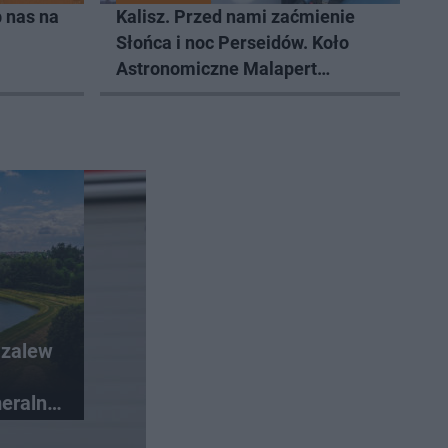
 nas na
Kalisz. Przed nami zaćmienie
Słońca i noc Perseidów. Koło
Astronomiczne Malapert
zaprasza na wspólne obserwacje
 zalew
eralny i