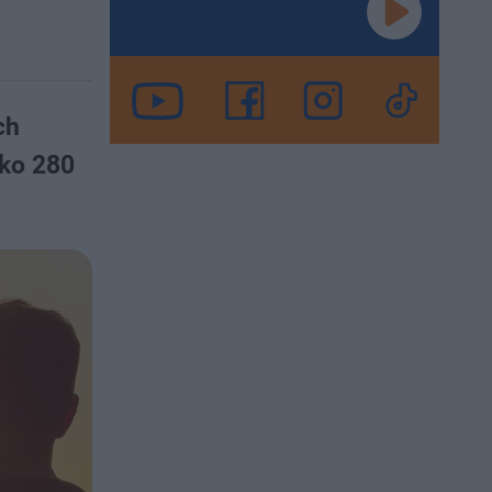
ch
sko 280