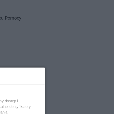
dku Pomocy
y dostęp i
lne identyfikatory,
iania