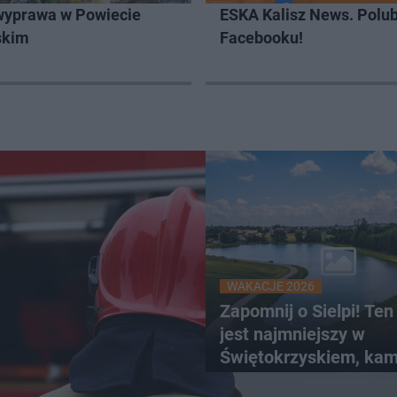
wyprawa w Powiecie
ESKA Kalisz News. Polub
skim
Facebooku!
WAKACJE 2026
Zapomnij o Sielpi! Ten
jest najmniejszy w
Świętokrzyskiem, kam
bez tłumów