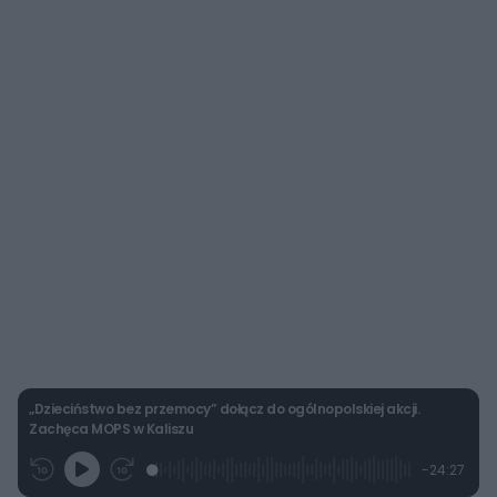
„Dzieciństwo bez przemocy” dołącz do ogólnopolskiej akcji.
Zachęca MOPS w Kaliszu
L
P
P
P
-
24:27
G
o
r
r
o
z
r
a
z
z