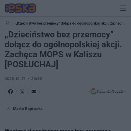
„Dzieciństwo bez przemocy” dołącz do ogólnopolskiej akcji. Zachęca
MOPS w Kaliszu [POSŁUCHAJ]
„Dzieciństwo bez przemocy”
dołącz do ogólnopolskiej akcji.
Zachęca MOPS w Kaliszu
[POSŁUCHAJ]
2025-10-27
20:33
Dodaj do Google
Marta Rajewska
Wspieraj dzieciństwo mocy bez przemocy.