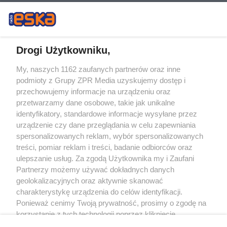
Drogi Użytkowniku,
My, naszych 1162 zaufanych partnerów oraz inne
Żaden utwór zamieszczony w serwisie nie może być powielany i
podmioty z Grupy ZPR Media uzyskujemy dostęp i
rozpowszechniany lub dalej rozpowszechniany w jakikolwiek sposób (w
tym także elektroniczny lub mechaniczny) na jakimkolwiek polu
przechowujemy informacje na urządzeniu oraz
eksploatacji w jakiejkolwiek formie, włącznie z umieszczaniem w Internecie
przetwarzamy dane osobowe, takie jak unikalne
bez pisemnej zgody właściciela praw. Jakiekolwiek użycie lub
wykorzystanie utworów w całości lub w części z naruszeniem prawa, tzn.
identyfikatory, standardowe informacje wysyłane przez
bez właściwej zgody, jest zabronione pod groźbą kary i może być ścigane
urządzenie czy dane przeglądania w celu zapewniania
prawnie.
spersonalizowanych reklam, wybór spersonalizowanych
treści, pomiar reklam i treści, badanie odbiorców oraz
ulepszanie usług. Za zgodą Użytkownika my i Zaufani
Partnerzy możemy używać dokładnych danych
geolokalizacyjnych oraz aktywnie skanować
charakterystykę urządzenia do celów identyfikacji.
O nas
Ponieważ cenimy Twoją prywatność, prosimy o zgodę na
korzystanie z tych technologii poprzez kliknięcie
Informacje prawne
„Akceptuję”. Zgoda jest dobrowolna i zawsze możesz ją