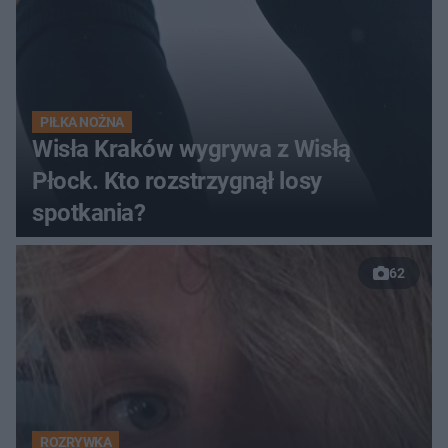
PIŁKA NOŻNA
Wisła Kraków wygrywa z Wisłą
Płock. Kto rozstrzygnął losy
spotkania?
62
ROZRYWKA