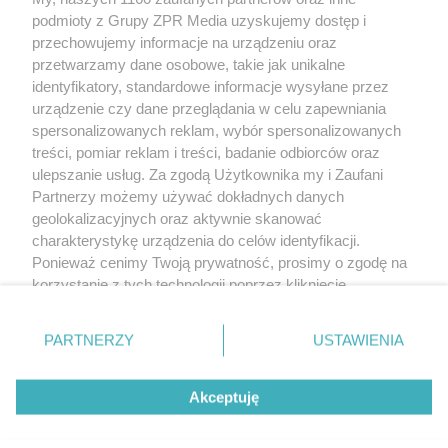
Żaden utwór zamieszczony w serwisie nie może być powielany i
podmioty z Grupy ZPR Media uzyskujemy dostęp i
rozpowszechniany lub dalej rozpowszechniany w jakikolwiek sposób (w
tym także elektroniczny lub mechaniczny) na jakimkolwiek polu
przechowujemy informacje na urządzeniu oraz
eksploatacji w jakiejkolwiek formie, włącznie z umieszczaniem w Internecie
przetwarzamy dane osobowe, takie jak unikalne
bez pisemnej zgody właściciela praw. Jakiekolwiek użycie lub
wykorzystanie utworów w całości lub w części z naruszeniem prawa, tzn.
identyfikatory, standardowe informacje wysyłane przez
bez właściwej zgody, jest zabronione pod groźbą kary i może być ścigane
urządzenie czy dane przeglądania w celu zapewniania
prawnie.
spersonalizowanych reklam, wybór spersonalizowanych
treści, pomiar reklam i treści, badanie odbiorców oraz
ulepszanie usług. Za zgodą Użytkownika my i Zaufani
Partnerzy możemy używać dokładnych danych
geolokalizacyjnych oraz aktywnie skanować
charakterystykę urządzenia do celów identyfikacji.
O nas
Ponieważ cenimy Twoją prywatność, prosimy o zgodę na
korzystanie z tych technologii poprzez kliknięcie
Informacje prawne
„Akceptuję”. Zgoda jest dobrowolna i zawsze możesz ją
zmienić/wycofać klikając przycisk ustawień prywatności
Nasze serwisy
PARTNERZY
USTAWIENIA
znajdujący się w lewym dolnym rogu strony
. Niektóre
rodzaje przetwarzania danych nie wymagają zgody
© 2026 Grupa ZPR Media
Akceptuję
użytkownika, ale masz prawo sprzeciwić się takiemu
przetwarzaniu. Preferencje będą miały zastosowanie tylko
na tej witrynie.