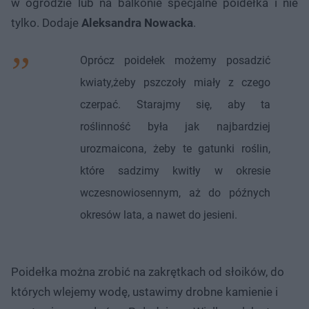
w ogrodzie lub na balkonie specjalne poidełka i nie
tylko. Dodaje
Aleksandra Nowacka
.
Oprócz poidełek możemy posadzić
kwiaty,żeby pszczoły miały z czego
czerpać. Starajmy się, aby ta
roślinność była jak najbardziej
urozmaicona, żeby te gatunki roślin,
które sadzimy kwitły w okresie
wczesnowiosennym, aż do późnych
okresów lata, a nawet do jesieni.
Poidełka można zrobić na zakrętkach od słoików, do
których wlejemy wodę, ustawimy drobne kamienie i