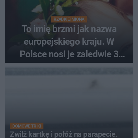
RZADKIE IMIONA
To imię brzmi jak nazwa
europejskiego kraju. W
Polsce nosi je zaledwie 3
kobiety
DOMOWE TRIKI
Zwilż kartkę i połóż na parapecie.