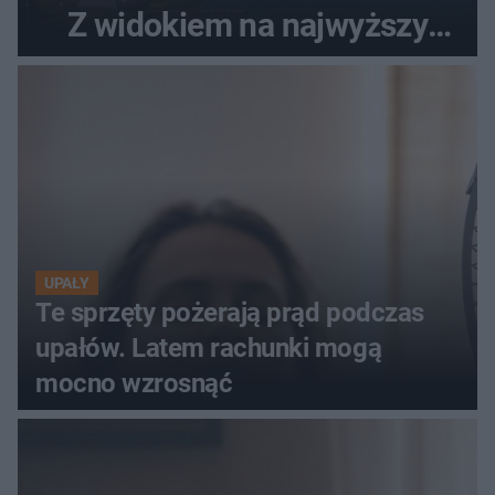
Z widokiem na najwyższy
szczyt Gór Świętokrzyskich
UPAŁY
Te sprzęty pożerają prąd podczas
upałów. Latem rachunki mogą
mocno wzrosnąć