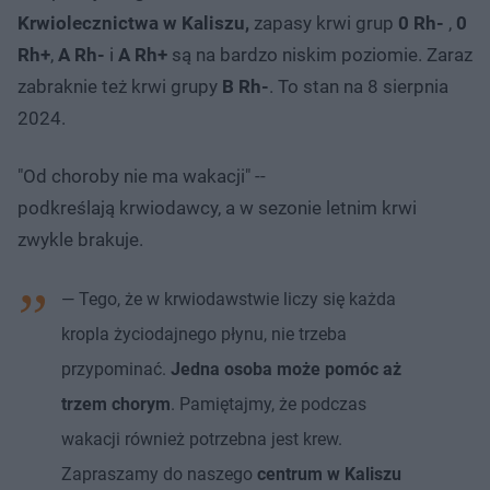
Krwiolecznictwa w Kaliszu,
zapasy krwi grup
0 Rh-
,
0
Rh+
,
A Rh-
i
A Rh+
są na bardzo niskim poziomie. Zaraz
zabraknie też krwi grupy
B Rh-
. To stan na 8 sierpnia
2024.
"Od choroby nie ma wakacji" --
podkreślają krwiodawcy, a w sezonie letnim krwi
zwykle brakuje.
— Tego, że w krwiodawstwie liczy się każda
kropla życiodajnego płynu, nie trzeba
przypominać.
Jedna osoba może pomóc aż
trzem chorym
. Pamiętajmy, że podczas
wakacji również potrzebna jest krew.
Zapraszamy do naszego
centrum w Kaliszu