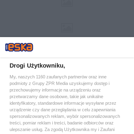
Drogi Użytkowniku,
My, naszych 1160 zaufanych partnerów oraz inne
Żaden utwór zamieszczony w serwisie nie może być powielany i
podmioty z Grupy ZPR Media uzyskujemy dostęp i
rozpowszechniany lub dalej rozpowszechniany w jakikolwiek sposób (w
tym także elektroniczny lub mechaniczny) na jakimkolwiek polu
przechowujemy informacje na urządzeniu oraz
eksploatacji w jakiejkolwiek formie, włącznie z umieszczaniem w Internecie
przetwarzamy dane osobowe, takie jak unikalne
bez pisemnej zgody właściciela praw. Jakiekolwiek użycie lub
wykorzystanie utworów w całości lub w części z naruszeniem prawa, tzn.
identyfikatory, standardowe informacje wysyłane przez
bez właściwej zgody, jest zabronione pod groźbą kary i może być ścigane
urządzenie czy dane przeglądania w celu zapewniania
prawnie.
spersonalizowanych reklam, wybór spersonalizowanych
treści, pomiar reklam i treści, badanie odbiorców oraz
ulepszanie usług. Za zgodą Użytkownika my i Zaufani