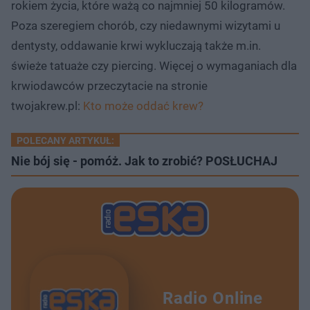
rokiem życia, które ważą co najmniej 50 kilogramów.
Poza szeregiem chorób, czy niedawnymi wizytami u
dentysty, oddawanie krwi wykluczają także m.in.
świeże tatuaże czy piercing. Więcej o wymaganiach dla
krwiodawców przeczytacie na stronie
twojakrew.pl:
Kto może oddać krew?
POLECANY ARTYKUŁ:
Nie bój się - pomóż. Jak to zrobić? POSŁUCHAJ
Radio Online