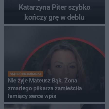
Katarzyna Piter szybko
kończy grę w deblu
ŚMIERĆ BRAMKARZA
Nie żyje Mateusz Bąk. Żona
zmarłego piłkarza zamieściła
łamiący serce wpis