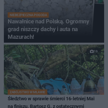
NIEBEZPIECZNA POGODA
Nawałnice nad Polską. Ogromny
grad niszczy dachy i auta na
Mazurach!
19
ZABÓJSTWO W MŁAWIE
Śledztwo w sprawie śmierci 16-letniej Mai
na finiszu. Bartosz G. z ostatecznymi