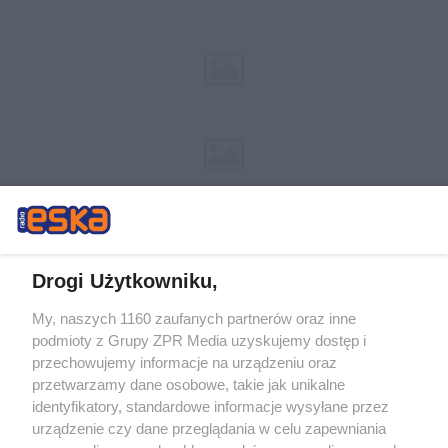
Drogi Użytkowniku,
My, naszych 1160 zaufanych partnerów oraz inne
Żaden utwór zamieszczony w serwisie nie może być powielany i
podmioty z Grupy ZPR Media uzyskujemy dostęp i
rozpowszechniany lub dalej rozpowszechniany w jakikolwiek sposób (w
tym także elektroniczny lub mechaniczny) na jakimkolwiek polu
przechowujemy informacje na urządzeniu oraz
eksploatacji w jakiejkolwiek formie, włącznie z umieszczaniem w Internecie
przetwarzamy dane osobowe, takie jak unikalne
bez pisemnej zgody właściciela praw. Jakiekolwiek użycie lub
wykorzystanie utworów w całości lub w części z naruszeniem prawa, tzn.
identyfikatory, standardowe informacje wysyłane przez
bez właściwej zgody, jest zabronione pod groźbą kary i może być ścigane
urządzenie czy dane przeglądania w celu zapewniania
prawnie.