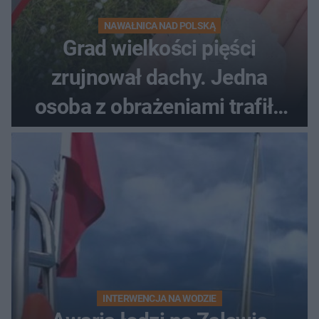
NAWAŁNICA NAD POLSKĄ
Grad wielkości pięści
zrujnował dachy. Jedna
osoba z obrażeniami trafiła
do szpitala
INTERWENCJA NA WODZIE