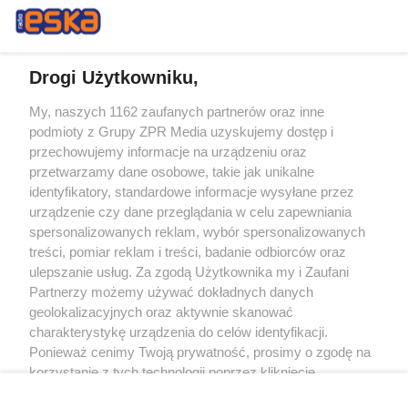
Drogi Użytkowniku,
My, naszych 1162 zaufanych partnerów oraz inne
Żaden utwór zamieszczony w serwisie nie może być powielany i
podmioty z Grupy ZPR Media uzyskujemy dostęp i
rozpowszechniany lub dalej rozpowszechniany w jakikolwiek sposób (w
tym także elektroniczny lub mechaniczny) na jakimkolwiek polu
przechowujemy informacje na urządzeniu oraz
eksploatacji w jakiejkolwiek formie, włącznie z umieszczaniem w Internecie
przetwarzamy dane osobowe, takie jak unikalne
bez pisemnej zgody właściciela praw. Jakiekolwiek użycie lub
identyfikatory, standardowe informacje wysyłane przez
wykorzystanie utworów w całości lub w części z naruszeniem prawa, tzn.
bez właściwej zgody, jest zabronione pod groźbą kary i może być ścigane
urządzenie czy dane przeglądania w celu zapewniania
prawnie.
spersonalizowanych reklam, wybór spersonalizowanych
treści, pomiar reklam i treści, badanie odbiorców oraz
ulepszanie usług. Za zgodą Użytkownika my i Zaufani
Partnerzy możemy używać dokładnych danych
geolokalizacyjnych oraz aktywnie skanować
charakterystykę urządzenia do celów identyfikacji.
Ponieważ cenimy Twoją prywatność, prosimy o zgodę na
O nas
korzystanie z tych technologii poprzez kliknięcie
Informacje prawne
„Akceptuję”. Zgoda jest dobrowolna i zawsze możesz ją