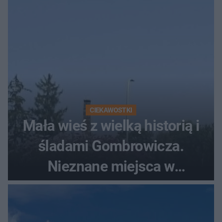
CIEKAWOSTKI
Mała wieś z wielką historią i
śladami Gombrowicza.
Nieznane miejsca w
Świętokrzyskiem