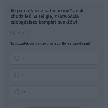
Ile pamiętasz z katechizmu? Jeśli
chodziłeś na religię, z łatwością
zdobędziesz komplet punktów!
Pytanie 1 z 10
Na początek coś bardzo prostego. Ile jest przykazań?
5
10
15