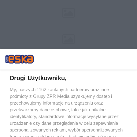
Drogi Użytkowniku,
My, naszych 1162 zaufanych partnerów oraz inne
Żaden utwór zamieszczony w serwisie nie może być powielany i
podmioty z Grupy ZPR Media uzyskujemy dostęp i
rozpowszechniany lub dalej rozpowszechniany w jakikolwiek sposób (w
tym także elektroniczny lub mechaniczny) na jakimkolwiek polu
przechowujemy informacje na urządzeniu oraz
eksploatacji w jakiejkolwiek formie, włącznie z umieszczaniem w Internecie
przetwarzamy dane osobowe, takie jak unikalne
bez pisemnej zgody właściciela praw. Jakiekolwiek użycie lub
wykorzystanie utworów w całości lub w części z naruszeniem prawa, tzn.
identyfikatory, standardowe informacje wysyłane przez
bez właściwej zgody, jest zabronione pod groźbą kary i może być ścigane
urządzenie czy dane przeglądania w celu zapewniania
prawnie.
spersonalizowanych reklam, wybór spersonalizowanych
treści, pomiar reklam i treści, badanie odbiorców oraz