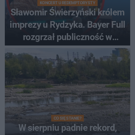
KONCERT U REDEMPTORYSTY
Sławomir Świerzyński królem
imprezy u Rydzyka. Bayer Full
rozgrzał publiczność w
Toruniu
CO SIĘ STANIE?
W sierpniu padnie rekord,