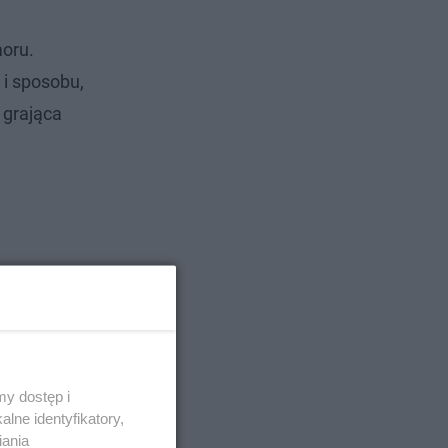
s
t
a
ł
y
moru.
c
z
a
 i sposobu,
s
Â
 grająca
y dostęp i
lne identyfikatory,
iania