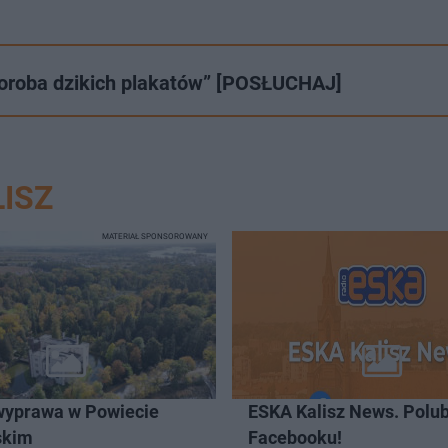
choroba dzikich plakatów” [POSŁUCHAJ]
ISZ
MATERIAŁ SPONSOROWANY
wyprawa w Powiecie
ESKA Kalisz News. Polub
skim
Facebooku!