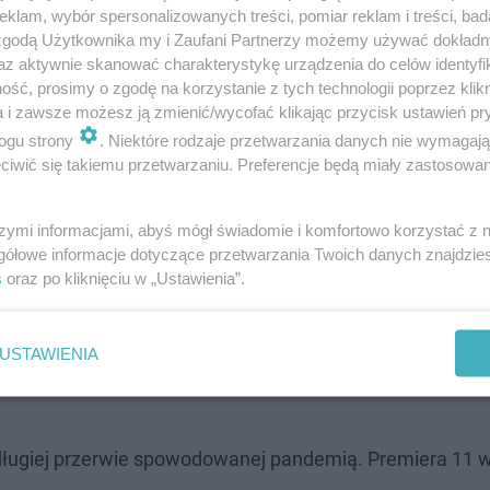
klam, wybór spersonalizowanych treści, pomiar reklam i treści, bad
 zgodą Użytkownika my i Zaufani Partnerzy możemy używać dokład
az aktywnie skanować charakterystykę urządzenia do celów identyfi
i Małgorzata Kałędkiewicz-Pawłowska, odtwórczyni głównej roli
ść, prosimy o zgodę na korzystanie z tych technologii poprzez klikn
a i zawsze możesz ją zmienić/wycofać klikając przycisk ustawień pr
ogu strony
. Niektóre rodzaje przetwarzania danych nie wymagaj
iwić się takiemu przetwarzaniu. Preferencje będą miały zastosowanie
agrodą Pulitzera na czele – sztuka Margaret Edson sta
szymi informacjami, abyś mógł świadomie i komfortowo korzystać z
gółowe informacje dotyczące przetwarzania Twoich danych znajdzi
to w sposób zaskakujący, paradoksalny i przewrotnie ironi
s
oraz po kliknięciu w „Ustawienia”.
aropolskie wic, dowcip, żart, kawał… Swoistym dowcipem j
 chwilach życia. Wbrew dramatycznej sytuacji, Dowcip j
USTAWIENIA
cznie więcej wiców – dowcipów…” – czytamy w opisie
o długiej przerwie spowodowanej pandemią. Premiera 11 