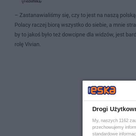
j
e
w
w
d
i
i
:
ń
ń
– Zastanawialiśmy się, czy to jest na naszą polsk
7
1
1
.
0
0
Polacy raczej biorą wszystko do siebie, a mnie stra
3
s
s
5
d
d
%
by to jakoś było też dowcipne dla widzów, jest b
o
o
t
p
u
r
rolę Vivian.
ł
z
u
o
d
u
Drogi Użytkow
My, naszych 1162 zau
przechowujemy informa
standardowe informac