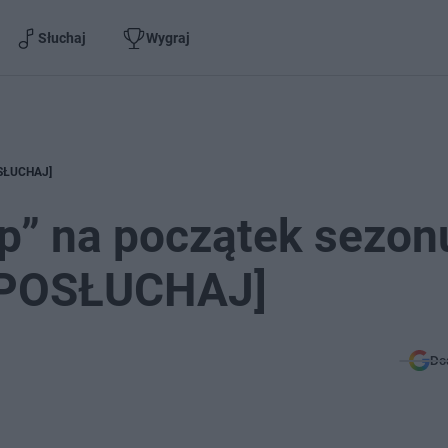
Słuchaj
Wygraj
POSŁUCHAJ]
p” na początek sezon
 [POSŁUCHAJ]
Do