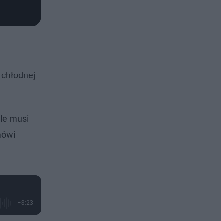
 chłodnej
gle musi
mówi
P
-
3:23
o
z
o