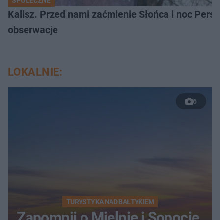
SPOŁECZNE
Kalisz. Przed nami zaćmienie Słońca i noc Per
obserwacje
LOKALNIE:
6
TURYSTYKA NAD BAŁTYKIEM
Zapomnij o Mielnie i Sopocie.