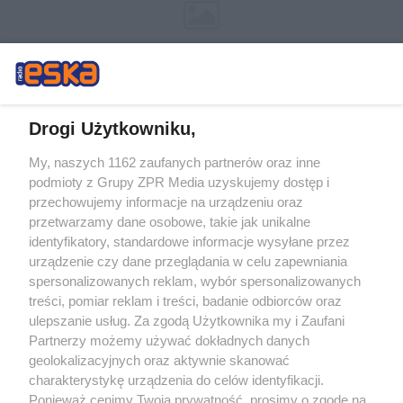
Drogi Użytkowniku,
My, naszych 1162 zaufanych partnerów oraz inne
Żaden utwór zamieszczony w serwisie nie może być powielany i
podmioty z Grupy ZPR Media uzyskujemy dostęp i
rozpowszechniany lub dalej rozpowszechniany w jakikolwiek sposób (w
tym także elektroniczny lub mechaniczny) na jakimkolwiek polu
przechowujemy informacje na urządzeniu oraz
eksploatacji w jakiejkolwiek formie, włącznie z umieszczaniem w Internecie
przetwarzamy dane osobowe, takie jak unikalne
bez pisemnej zgody właściciela praw. Jakiekolwiek użycie lub
wykorzystanie utworów w całości lub w części z naruszeniem prawa, tzn.
identyfikatory, standardowe informacje wysyłane przez
bez właściwej zgody, jest zabronione pod groźbą kary i może być ścigane
urządzenie czy dane przeglądania w celu zapewniania
prawnie.
spersonalizowanych reklam, wybór spersonalizowanych
treści, pomiar reklam i treści, badanie odbiorców oraz
ulepszanie usług. Za zgodą Użytkownika my i Zaufani
Partnerzy możemy używać dokładnych danych
geolokalizacyjnych oraz aktywnie skanować
charakterystykę urządzenia do celów identyfikacji.
O nas
Ponieważ cenimy Twoją prywatność, prosimy o zgodę na