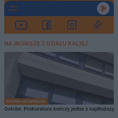
TERAZ
GRAMY
NAJNOWSZE Z DZIAŁU KALISZ
SPRAWA KRYMINALNA
Ostrów. Prokuratura kończy jedno z najdłuższyc