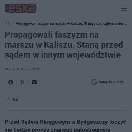
Propagowali faszyzm na marszu w Kaliszu. Staną przed sądem w innym
województwie
Propagowali faszyzm na
marszu w Kaliszu. Staną przed
sądem w innym województwie
2023-09-07
11:11
Dodaj do Google
BŹ
Przed Sądem Okręgowym w Bydgoszczy toczyć
się będzie proces znanego patostreamera