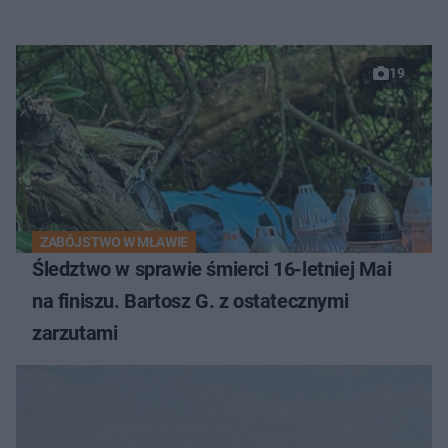
19
ZABÓJSTWO W MŁAWIE
Śledztwo w sprawie śmierci 16-letniej Mai
na finiszu. Bartosz G. z ostatecznymi
zarzutami