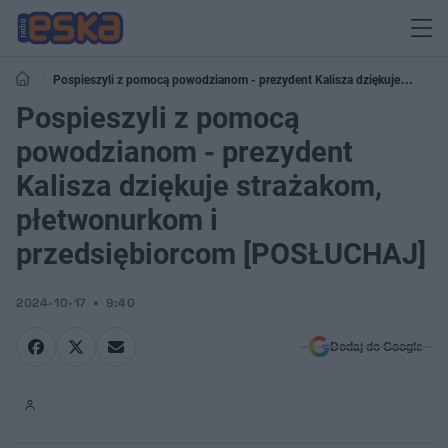
Pospieszyli z pomocą powodzianom - prezydent Kalisza dziękuje
strażakom, płetwonurkom i przedsiębiorcom [POSŁUCHAJ]
Pospieszyli z pomocą
powodzianom - prezydent
Kalisza dziękuje strażakom,
płetwonurkom i
przedsiębiorcom [POSŁUCHAJ]
2024-10-17
9:40
Dodaj do Google