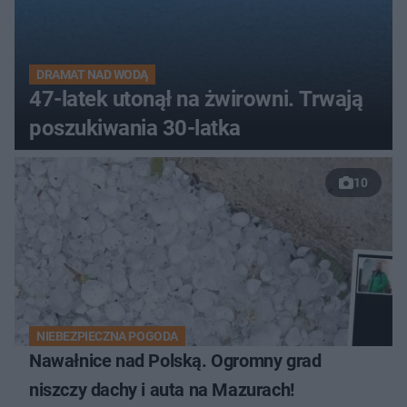
DRAMAT NAD WODĄ
47-latek utonął na żwirowni. Trwają
poszukiwania 30-latka
10
NIEBEZPIECZNA POGODA
Nawałnice nad Polską. Ogromny grad
niszczy dachy i auta na Mazurach!