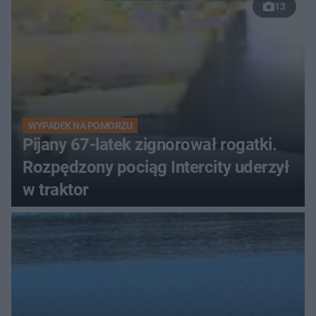
13
WYPADEK NA POMORZU
Pijany 67-latek zignorował rogatki.
Rozpędzony pociąg Intercity uderzył
w traktor