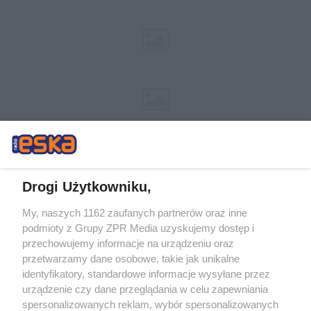
Drogi Użytkowniku,
My, naszych 1162 zaufanych partnerów oraz inne
Żaden utwór zamieszczony w serwisie nie może być powielany i
podmioty z Grupy ZPR Media uzyskujemy dostęp i
rozpowszechniany lub dalej rozpowszechniany w jakikolwiek sposób (w
tym także elektroniczny lub mechaniczny) na jakimkolwiek polu
przechowujemy informacje na urządzeniu oraz
eksploatacji w jakiejkolwiek formie, włącznie z umieszczaniem w Internecie
przetwarzamy dane osobowe, takie jak unikalne
bez pisemnej zgody właściciela praw. Jakiekolwiek użycie lub
wykorzystanie utworów w całości lub w części z naruszeniem prawa, tzn.
identyfikatory, standardowe informacje wysyłane przez
bez właściwej zgody, jest zabronione pod groźbą kary i może być ścigane
urządzenie czy dane przeglądania w celu zapewniania
prawnie.
spersonalizowanych reklam, wybór spersonalizowanych