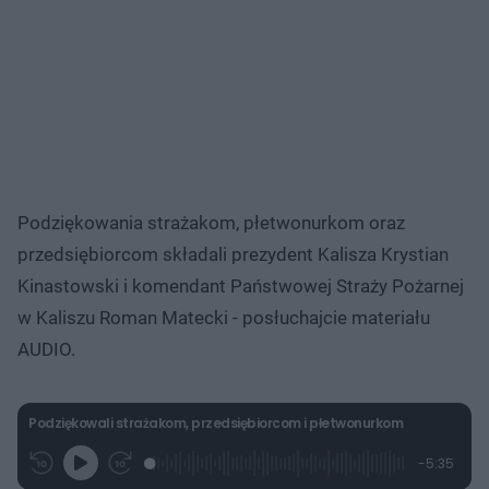
Podziękowania strażakom, płetwonurkom oraz
przedsiębiorcom składali prezydent Kalisza Krystian
Kinastowski i komendant Państwowej Straży Pożarnej
w Kaliszu Roman Matecki - posłuchajcie materiału
AUDIO.
Podziękowali strażakom, przedsiębiorcom i płetwonurkom
L
P
P
P
-
5:35
G
o
r
r
o
z
r
a
z
z