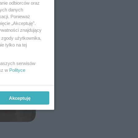
anie odbiorców oraz
nych danych
kacji. Ponieważ
ięcie „Akceptuję”.
ywatności znajdujący
ą zgody użytkownika,
 tylko na tej
 naszych serwisów
esz w
Polityce
Akceptuję