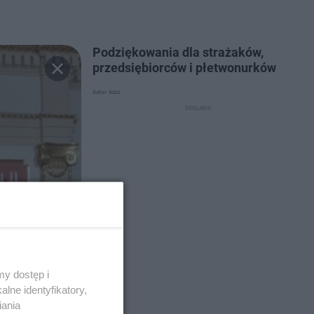
Podziękowania dla strażaków,
przedsiębiorców i płetwonurków
Autor: kszz
y dostęp i
lne identyfikatory,
iania