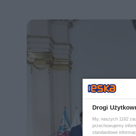
Drogi Użytkow
My, naszych 1162 zau
przechowujemy informa
standardowe informac