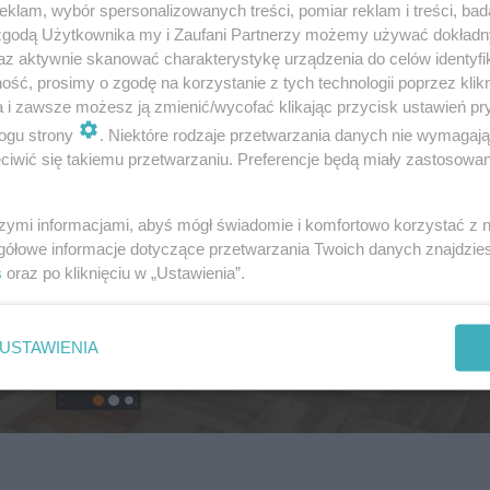
klam, wybór spersonalizowanych treści, pomiar reklam i treści, bad
 zgodą Użytkownika my i Zaufani Partnerzy możemy używać dokład
az aktywnie skanować charakterystykę urządzenia do celów identyfi
ść, prosimy o zgodę na korzystanie z tych technologii poprzez klikn
a i zawsze możesz ją zmienić/wycofać klikając przycisk ustawień pr
ogu strony
. Niektóre rodzaje przetwarzania danych nie wymagaj
iwić się takiemu przetwarzaniu. Preferencje będą miały zastosowanie
szymi informacjami, abyś mógł świadomie i komfortowo korzystać z
gółowe informacje dotyczące przetwarzania Twoich danych znajdzi
s
oraz po kliknięciu w „Ustawienia”.
USTAWIENIA