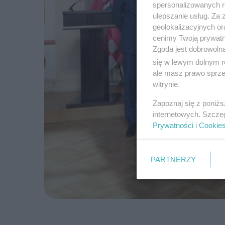
spersonalizowanych re
ulepszanie usług. Za
geolokalizacyjnych or
cenimy Twoją prywatno
Zgoda jest dobrowoln
się w lewym dolnym r
ale masz prawo sprzec
witrynie.
Zapoznaj się z poniż
internetowych. Szcze
Prywatności
i
Cookie
PARTNERZY