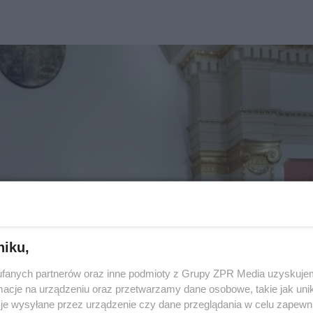
niku,
fanych partnerów oraz inne podmioty z Grupy ZPR Media uzyskujem
cje na urządzeniu oraz przetwarzamy dane osobowe, takie jak unika
je wysyłane przez urządzenie czy dane przeglądania w celu zapewn