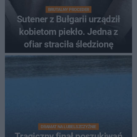
BRUTALNY PROCEDER
Sutener z Bułgarii urządził
kobietom piekło. Jedna z
ofiar straciła śledzionę
DRAMAT NA LUBELSZCZYŹNIE
Tragiczny finał poszukiwań