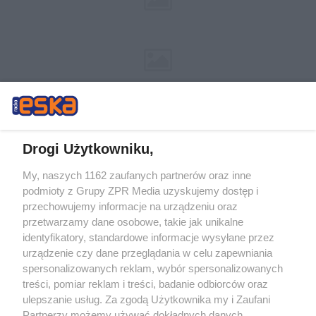
Drogi Użytkowniku,
My, naszych 1162 zaufanych partnerów oraz inne
Żaden utwór zamieszczony w serwisie nie może być powielany i
podmioty z Grupy ZPR Media uzyskujemy dostęp i
rozpowszechniany lub dalej rozpowszechniany w jakikolwiek sposób (w
tym także elektroniczny lub mechaniczny) na jakimkolwiek polu
przechowujemy informacje na urządzeniu oraz
eksploatacji w jakiejkolwiek formie, włącznie z umieszczaniem w Internecie
przetwarzamy dane osobowe, takie jak unikalne
bez pisemnej zgody właściciela praw. Jakiekolwiek użycie lub
wykorzystanie utworów w całości lub w części z naruszeniem prawa, tzn.
identyfikatory, standardowe informacje wysyłane przez
bez właściwej zgody, jest zabronione pod groźbą kary i może być ścigane
urządzenie czy dane przeglądania w celu zapewniania
prawnie.
spersonalizowanych reklam, wybór spersonalizowanych
treści, pomiar reklam i treści, badanie odbiorców oraz
ulepszanie usług. Za zgodą Użytkownika my i Zaufani
Partnerzy możemy używać dokładnych danych