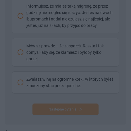
Informujesz, że miałeś taką migrenę, że przez
godzinę nie mogłeś się ruszyć. Jesteś na dwóch
ibupromach i nadal nie czujesz się najlepiej, ale
jesteś już na siłach, by przyjść do pracy.
Mówisz prawdę – że zaspałeś. Reszta i tak
domyśliłaby się, że kłamiesz i byłoby tylko
gorzej.
Zwalasz winę na ogromne korki, w których byłeś
zmuszony stać przez godzinę.
Następne pytanie