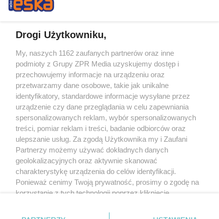
Drogi Użytkowniku,
My, naszych 1162 zaufanych partnerów oraz inne
Żaden utwór zamieszczony w serwisie nie może być powielany i
podmioty z Grupy ZPR Media uzyskujemy dostęp i
rozpowszechniany lub dalej rozpowszechniany w jakikolwiek sposób (w
tym także elektroniczny lub mechaniczny) na jakimkolwiek polu
przechowujemy informacje na urządzeniu oraz
eksploatacji w jakiejkolwiek formie, włącznie z umieszczaniem w Internecie
przetwarzamy dane osobowe, takie jak unikalne
bez pisemnej zgody właściciela praw. Jakiekolwiek użycie lub
wykorzystanie utworów w całości lub w części z naruszeniem prawa, tzn.
identyfikatory, standardowe informacje wysyłane przez
bez właściwej zgody, jest zabronione pod groźbą kary i może być ścigane
urządzenie czy dane przeglądania w celu zapewniania
prawnie.
spersonalizowanych reklam, wybór spersonalizowanych
treści, pomiar reklam i treści, badanie odbiorców oraz
ulepszanie usług. Za zgodą Użytkownika my i Zaufani
Partnerzy możemy używać dokładnych danych
geolokalizacyjnych oraz aktywnie skanować
charakterystykę urządzenia do celów identyfikacji.
O nas
Ponieważ cenimy Twoją prywatność, prosimy o zgodę na
korzystanie z tych technologii poprzez kliknięcie
Informacje prawne
„Akceptuję”. Zgoda jest dobrowolna i zawsze możesz ją
zmienić/wycofać klikając przycisk ustawień prywatności
Nasze serwisy