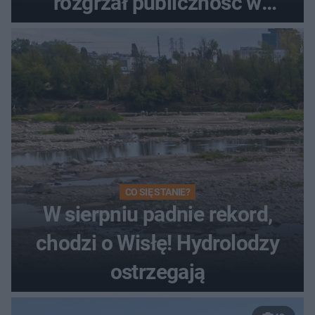
rozgrzał publiczność w
Toruniu
CO SIĘ STANIE?
W sierpniu padnie rekord,
chodzi o Wisłę! Hydrolodzy
ostrzegają