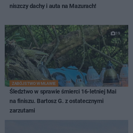
niszczy dachy i auta na Mazurach!
19
ZABÓJSTWO W MŁAWIE
Śledztwo w sprawie śmierci 16-letniej Mai
na finiszu. Bartosz G. z ostatecznymi
zarzutami