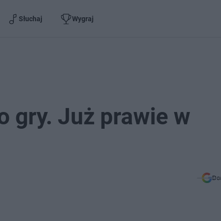
Słuchaj
Wygraj
o gry. Już prawie w
Do