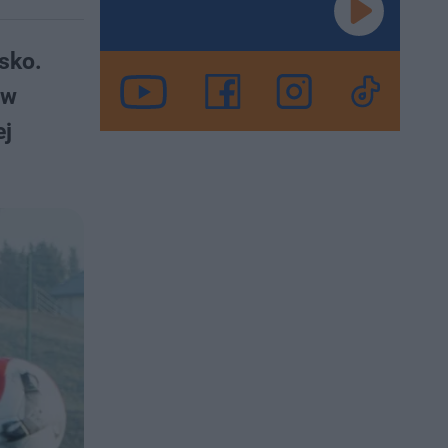
isko.
 w
ej