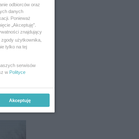
anie odbiorców oraz
nych danych
kacji. Ponieważ
ięcie „Akceptuję”.
ywatności znajdujący
ą zgody użytkownika,
 tylko na tej
 naszych serwisów
esz w
Polityce
Akceptuję