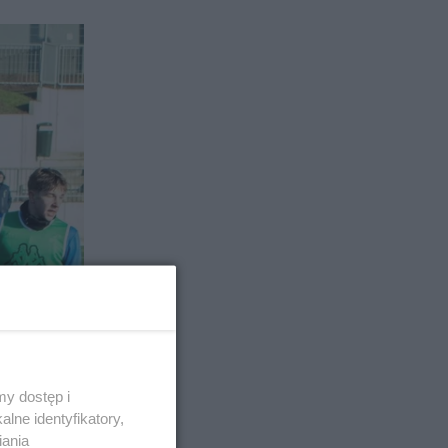
y dostęp i
lne identyfikatory,
iania