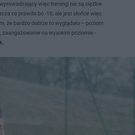
ń wprowadzający więc treningi nie są ciężkie.
cza co prawda bo -10, ale jest słońce więc
m, że bardzo dobrze to wyglądało – poziom
ry, zaangażowanie na wysokim poziomie -
k.