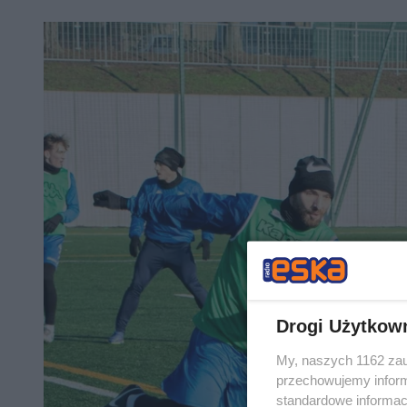
Drogi Użytkow
My, naszych 1162 zau
przechowujemy informa
standardowe informac