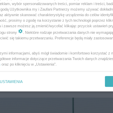
klam, wybór spersonalizowanych treści, pomiar reklam i treści, bad
 zgodą Użytkownika my i Zaufani Partnerzy możemy używać dokład
az aktywnie skanować charakterystykę urządzenia do celów identyfi
ść, prosimy o zgodę na korzystanie z tych technologii poprzez klikn
a i zawsze możesz ją zmienić/wycofać klikając przycisk ustawień pr
ogu strony
. Niektóre rodzaje przetwarzania danych nie wymagaj
iwić się takiemu przetwarzaniu. Preferencje będą miały zastosowanie
szymi informacjami, abyś mógł świadomie i komfortowo korzystać z
gółowe informacje dotyczące przetwarzania Twoich danych znajdzi
s
oraz po kliknięciu w „Ustawienia”.
USTAWIENIA