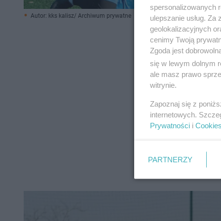
spersonalizowanych re
Autor: kks kalisz/ Archiwum prywatne
ulepszanie usług. Za
geolokalizacyjnych or
cenimy Twoją prywatno
Zgoda jest dobrowoln
się w lewym dolnym r
ale masz prawo sprzec
witrynie.
Zapoznaj się z poniż
internetowych. Szcze
Prywatności
i
Cookie
PARTNERZY