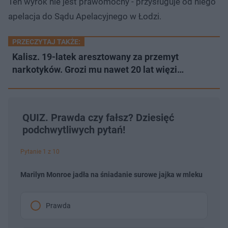
Ten wyrok nie jest prawomocny - przysługuje od niego
apelacja do Sądu Apelacyjnego w Łodzi.
PRZECZYTAJ TAKŻE:
Kalisz. 19-latek aresztowany za przemyt
narkotyków. Grozi mu nawet 20 lat więzi…
QUIZ. Prawda czy fałsz? Dziesięć
podchwytliwych pytań!
Pytanie 1 z 10
Marilyn Monroe jadła na śniadanie surowe jajka w mleku
Prawda