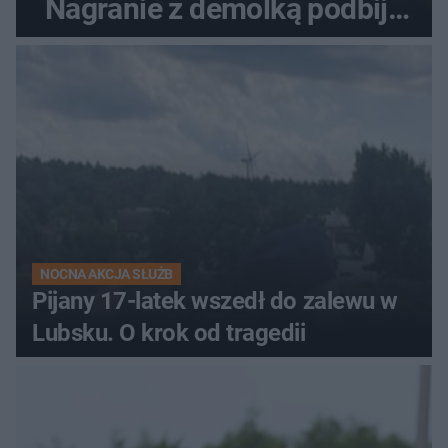
Nagranie z demolką podbija
sieć
NOCNA AKCJA SŁUŻB
Pijany 17-latek wszedł do zalewu w
Lubsku. O krok od tragedii