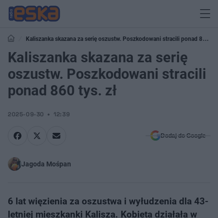
Kaliszanka skazana za serię oszustw. Poszkodowani stracili ponad 860
tys. zł
Kaliszanka skazana za serię
oszustw. Poszkodowani stracili
ponad 860 tys. zł
2025-09-30
12:39
Dodaj do Google
Jagoda Mośpan
6 lat więzienia za oszustwa i wyłudzenia dla 43-
letniej mieszkanki Kalisza. Kobieta działała w