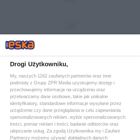
Drogi Użytkowniku,
My, naszych 1162 zaufanych partnerów oraz inne
Żaden utwór zamieszczony w serwisie nie może być powielany i
podmioty z Grupy ZPR Media uzyskujemy dostęp i
rozpowszechniany lub dalej rozpowszechniany w jakikolwiek sposób (w
tym także elektroniczny lub mechaniczny) na jakimkolwiek polu
przechowujemy informacje na urządzeniu oraz
eksploatacji w jakiejkolwiek formie, włącznie z umieszczaniem w Internecie
przetwarzamy dane osobowe, takie jak unikalne
bez pisemnej zgody właściciela praw. Jakiekolwiek użycie lub
wykorzystanie utworów w całości lub w części z naruszeniem prawa, tzn.
identyfikatory, standardowe informacje wysyłane przez
bez właściwej zgody, jest zabronione pod groźbą kary i może być ścigane
urządzenie czy dane przeglądania w celu zapewniania
prawnie.
spersonalizowanych reklam, wybór spersonalizowanych
treści, pomiar reklam i treści, badanie odbiorców oraz
ulepszanie usług. Za zgodą Użytkownika my i Zaufani
Partnerzy możemy używać dokładnych danych