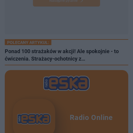
Następne pytanie
POLECANY ARTYKUŁ:
Ponad 100 strażaków w akcji! Ale spokojnie - to
ćwiczenia. Strażacy-ochotnicy z…
Radio Online