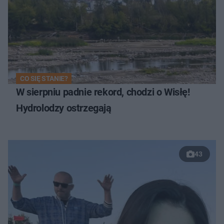
CO SIĘ STANIE?
W sierpniu padnie rekord, chodzi o Wisłę!
Hydrolodzy ostrzegają
43