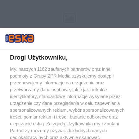
Drogi Użytkowniku,
My, naszych 1162 zaufanych partnerów oraz inne
Żaden utwór zamieszczony w serwisie nie może być powielany i
podmioty z Grupy ZPR Media uzyskujemy dostęp i
rozpowszechniany lub dalej rozpowszechniany w jakikolwiek sposób (w
tym także elektroniczny lub mechaniczny) na jakimkolwiek polu
przechowujemy informacje na urządzeniu oraz
eksploatacji w jakiejkolwiek formie, włącznie z umieszczaniem w Internecie
przetwarzamy dane osobowe, takie jak unikalne
bez pisemnej zgody właściciela praw. Jakiekolwiek użycie lub
wykorzystanie utworów w całości lub w części z naruszeniem prawa, tzn.
identyfikatory, standardowe informacje wysyłane przez
bez właściwej zgody, jest zabronione pod groźbą kary i może być ścigane
urządzenie czy dane przeglądania w celu zapewniania
prawnie.
spersonalizowanych reklam, wybór spersonalizowanych
treści, pomiar reklam i treści, badanie odbiorców oraz
ulepszanie usług. Za zgodą Użytkownika my i Zaufani
Partnerzy możemy używać dokładnych danych
geolokalizacyjnych oraz aktywnie skanować