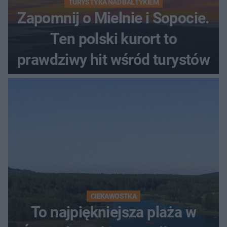
TURYSTYKA NAD BAŁTYKIEM
Zapomnij o Mielnie i Sopocie.
Ten polski kurort to
prawdziwy hit wśród turystów
CIEKAWOSTKA
To najpiękniejsza plaża w