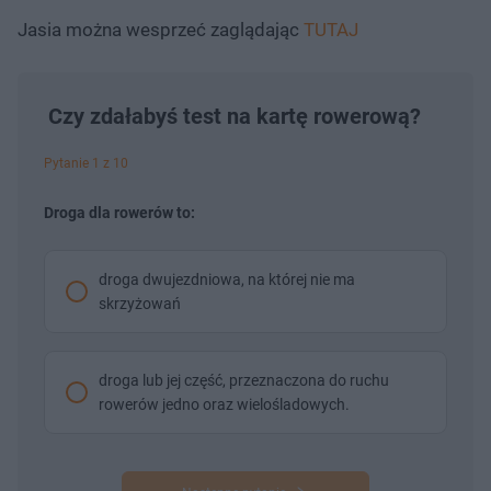
Jasia można wesprzeć zaglądając
TUTAJ
Czy zdałabyś test na kartę rowerową?
Pytanie 1 z 10
Droga dla rowerów to:
droga dwujezdniowa, na której nie ma
skrzyżowań
droga lub jej część, przeznaczona do ruchu
rowerów jedno oraz wielośladowych.