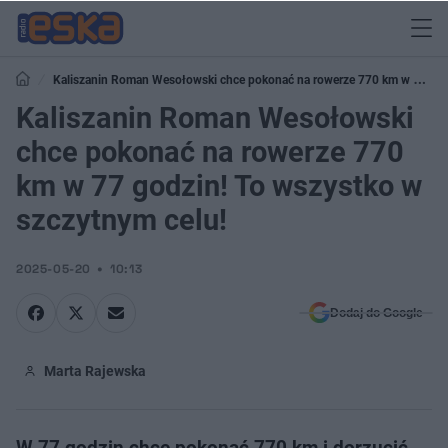
Kaliszanin Roman Wesołowski chce pokonać na rowerze 770 km w 77
godzin! To wszystko w szczytnym celu!
Kaliszanin Roman Wesołowski
chce pokonać na rowerze 770
km w 77 godzin! To wszystko w
szczytnym celu!
2025-05-20
10:13
Dodaj do Google
Marta Rajewska
W 77 godzin chce pokonać 770 km i dorzucić