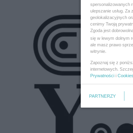
spersonalizowanych re
ulepszanie usług. Za
geolokalizacyjnych or
cenimy Twoją prywatno
Zgoda jest dobrowoln
się w lewym dolnym r
ale masz prawo sprzec
witrynie.
Zapoznaj się z poniż
internetowych. Szcze
Prywatności
i
Cookie
PARTNERZY