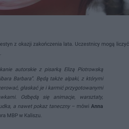
festyn z okazji zakończenia lata. Uczestnicy mogą liczy
.
anie autorskie z pisarką Elizą Piotrowską
ibara Barbara”. Będą także alpaki, z którymi
erować, głaskać je i karmić przygotowanymi
wkami. Odbędą się animacje, warsztaty,
budka, a nawet pokaz taneczny
– mówi
Anna
tora MBP w Kaliszu.