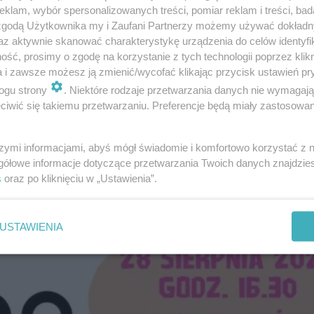
klam, wybór spersonalizowanych treści, pomiar reklam i treści, bad
 zgodą Użytkownika my i Zaufani Partnerzy możemy używać dokład
az aktywnie skanować charakterystykę urządzenia do celów identyfi
ść, prosimy o zgodę na korzystanie z tych technologii poprzez klikn
a i zawsze możesz ją zmienić/wycofać klikając przycisk ustawień pr
ogu strony
. Niektóre rodzaje przetwarzania danych nie wymagaj
iwić się takiemu przetwarzaniu. Preferencje będą miały zastosowanie
szymi informacjami, abyś mógł świadomie i komfortowo korzystać z
gółowe informacje dotyczące przetwarzania Twoich danych znajdzi
s
oraz po kliknięciu w „Ustawienia”.
USTAWIENIA