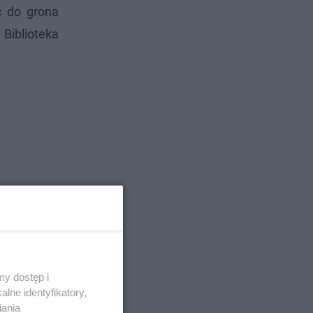
ć do grona
 Biblioteka
y dostęp i
lne identyfikatory,
iania