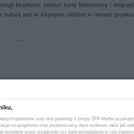
ogli bezpłatnie założyć kartę biblioteczną i dołączy
a z kulturą jest to inicjatywa oddolna w ramach projektu
niku,
fanych partnerów oraz inne podmioty z Grupy ZPR Media uzyskujem
cje na urządzeniu oraz przetwarzamy dane osobowe, takie jak unika
je wysyłane przez urządzenie czy dane przeglądania w celu zapewn