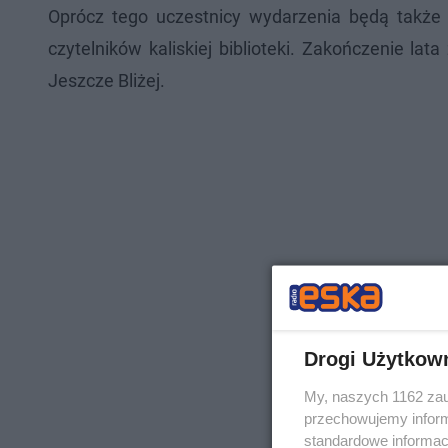
Oprócz tego uczestnicy wydarzenia będą także m
czytelników kaliskiej biblioteki. Zakończenie lat
Jeszcze Bliżej.
Drogi Użytkow
My, naszych 1162 zau
przechowujemy informa
standardowe informac