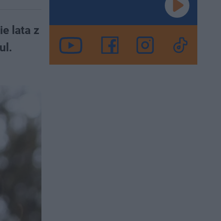
e lata z
ul.