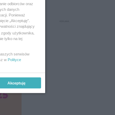
anie odbiorców oraz
nych danych
kacji. Ponieważ
ięcie „Akceptuję”.
ywatności znajdujący
ą zgody użytkownika,
 tylko na tej
 naszych serwisów
esz w
Polityce
Akceptuję