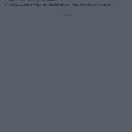
W Kaliszu zostanie wykonany odwiert geotermalny. Umowa z wykonawcą
została podpisana. Na zdj. od lewej Krystian Kinastowski, prezydent Kalisza i
Arkadiusz Biedulski z firmy, która wykona odwiert