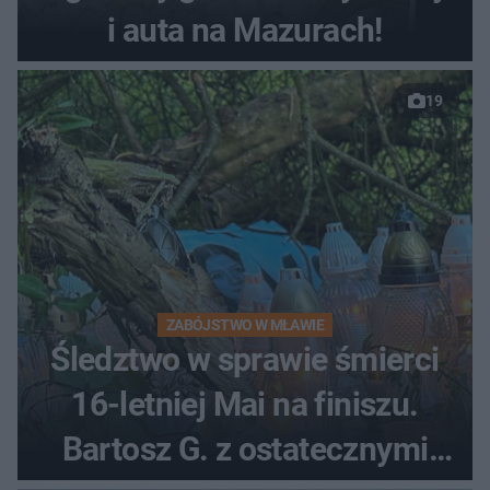
i auta na Mazurach!
19
ZABÓJSTWO W MŁAWIE
Śledztwo w sprawie śmierci
16-letniej Mai na finiszu.
Bartosz G. z ostatecznymi