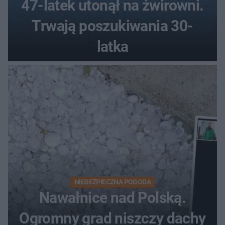
47-latek utonął na żwirowni.
Trwają poszukiwania 30-
latka
NIEBEZPIECZNA POGODA
Nawałnice nad Polską.
Ogromny grad niszczy dachy