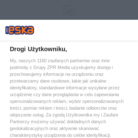
Drogi Użytkowniku,
My, naszych 1160 zaufanych partnerów oraz inne
Żaden utwór zamieszczony w serwisie nie może być powielany i
podmioty z Grupy ZPR Media uzyskujemy dostęp i
rozpowszechniany lub dalej rozpowszechniany w jakikolwiek sposób (w
tym także elektroniczny lub mechaniczny) na jakimkolwiek polu
przechowujemy informacje na urządzeniu oraz
eksploatacji w jakiejkolwiek formie, włącznie z umieszczaniem w Internecie
przetwarzamy dane osobowe, takie jak unikalne
bez pisemnej zgody właściciela praw. Jakiekolwiek użycie lub
wykorzystanie utworów w całości lub w części z naruszeniem prawa, tzn.
identyfikatory, standardowe informacje wysyłane przez
bez właściwej zgody, jest zabronione pod groźbą kary i może być ścigane
urządzenie czy dane przeglądania w celu zapewniania
prawnie.
spersonalizowanych reklam, wybór spersonalizowanych
treści, pomiar reklam i treści, badanie odbiorców oraz
ulepszanie usług. Za zgodą Użytkownika my i Zaufani
Partnerzy możemy używać dokładnych danych
geolokalizacyjnych oraz aktywnie skanować
charakterystykę urządzenia do celów identyfikacji.