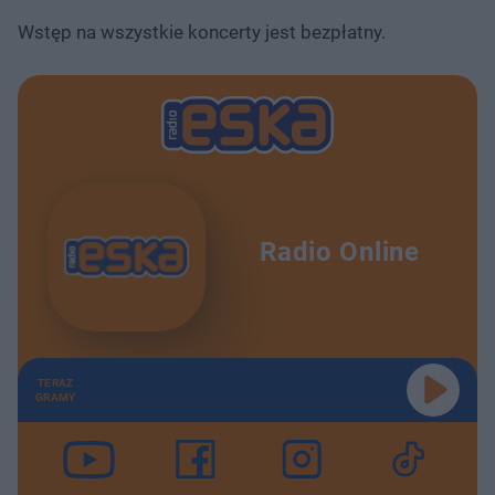
Wstęp na wszystkie koncerty jest bezpłatny.
Radio Online
TERAZ
GRAMY