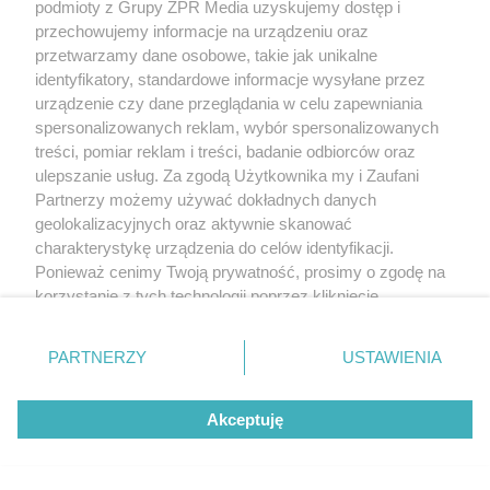
podmioty z Grupy ZPR Media uzyskujemy dostęp i
przechowujemy informacje na urządzeniu oraz
przetwarzamy dane osobowe, takie jak unikalne
Żaden utwór zamieszczony w serwisie nie może być powielany i
identyfikatory, standardowe informacje wysyłane przez
rozpowszechniany lub dalej rozpowszechniany w jakikolwiek sposób (w
tym także elektroniczny lub mechaniczny) na jakimkolwiek polu
urządzenie czy dane przeglądania w celu zapewniania
eksploatacji w jakiejkolwiek formie, włącznie z umieszczaniem w Internecie
spersonalizowanych reklam, wybór spersonalizowanych
bez pisemnej zgody właściciela praw. Jakiekolwiek użycie lub
treści, pomiar reklam i treści, badanie odbiorców oraz
wykorzystanie utworów w całości lub w części z naruszeniem prawa, tzn.
bez właściwej zgody, jest zabronione pod groźbą kary i może być ścigane
ulepszanie usług. Za zgodą Użytkownika my i Zaufani
prawnie.
Partnerzy możemy używać dokładnych danych
geolokalizacyjnych oraz aktywnie skanować
charakterystykę urządzenia do celów identyfikacji.
Ponieważ cenimy Twoją prywatność, prosimy o zgodę na
korzystanie z tych technologii poprzez kliknięcie
„Akceptuję”. Zgoda jest dobrowolna i zawsze możesz ją
zmienić/wycofać klikając przycisk ustawień prywatności
O nas
PARTNERZY
USTAWIENIA
znajdujący się w lewym dolnym rogu strony
. Niektóre
Informacje prawne
rodzaje przetwarzania danych nie wymagają zgody
Akceptuję
użytkownika, ale masz prawo sprzeciwić się takiemu
Nasze serwisy
przetwarzaniu. Preferencje będą miały zastosowanie tylko
na tej witrynie.
© 2026 Grupa ZPR Media