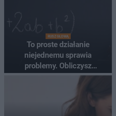
RUSZ GŁOWĄ
To proste działanie
niejednemu sprawia
problemy. Obliczysz
poprawnie, ile to jest
72+7×7−7×5=?