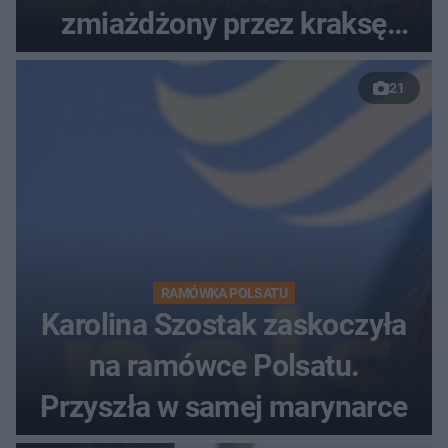
zmiażdżony przez kraksę
przed Karpaczem
21
RAMÓWKA POLSATU
Karolina Szostak zaskoczyła
na ramówce Polsatu.
Przyszła w samej marynarce