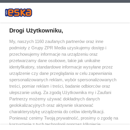
Drogi Użytkowniku,
My, naszych 1160 zaufanych partnerów oraz inne
Żaden utwór zamieszczony w serwisie nie może być powielany i
podmioty z Grupy ZPR Media uzyskujemy dostęp i
rozpowszechniany lub dalej rozpowszechniany w jakikolwiek sposób (w
tym także elektroniczny lub mechaniczny) na jakimkolwiek polu
przechowujemy informacje na urządzeniu oraz
eksploatacji w jakiejkolwiek formie, włącznie z umieszczaniem w Internecie
przetwarzamy dane osobowe, takie jak unikalne
bez pisemnej zgody właściciela praw. Jakiekolwiek użycie lub
wykorzystanie utworów w całości lub w części z naruszeniem prawa, tzn.
identyfikatory, standardowe informacje wysyłane przez
bez właściwej zgody, jest zabronione pod groźbą kary i może być ścigane
urządzenie czy dane przeglądania w celu zapewniania
prawnie.
spersonalizowanych reklam, wybór spersonalizowanych
treści, pomiar reklam i treści, badanie odbiorców oraz
ulepszanie usług. Za zgodą Użytkownika my i Zaufani
Partnerzy możemy używać dokładnych danych
geolokalizacyjnych oraz aktywnie skanować
charakterystykę urządzenia do celów identyfikacji.
O nas
Ponieważ cenimy Twoją prywatność, prosimy o zgodę na
korzystanie z tych technologii poprzez kliknięcie
Informacje prawne