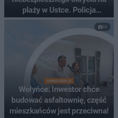
plaży w Ustce. Policja
musiała zamknąć odcinek
15
wybrzeża
GMINA SIEDLCE
Wołyńce: Inwestor chce
budować asfaltownię, część
mieszkańców jest przeciwna!