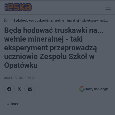
Będą hodować truskawki na... wełnie mineralnej - taki eksperyment
przeprowadzą uczniowie Zespołu Szkół w Opatówku
Będą hodować truskawki na...
wełnie mineralnej - taki
eksperyment przeprowadzą
uczniowie Zespołu Szkół w
Opatówku
2024-10-28
11:21
Dodaj do Google
kszz