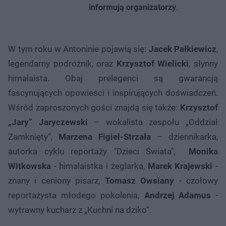
informują organizatorzy
.
W tym roku w Antoninie pojawią się:
Jacek Pałkiewicz
,
legendarny podróżnik, oraz
Krzysztof Wielicki
, słynny
himalaista. Obaj prelegenci są gwarancją
fascynujących opowieści i inspirujących doświadczeń.
Wśród zaproszonych gości znajdą się także:
Krzysztof
„Jary” Jaryczewski
– wokalista zespołu „Oddział
Zamknięty”,
Marzena Figiel-Strzała
– dziennikarka,
autorka cyklu reportaży "Dzieci Świata",
Monika
Witkowska
- himalaistka i żeglarka,
Marek Krajewski
-
znany i ceniony pisarz,
Tomasz Owsiany
- czołowy
reportażysta młodego pokolenia,
Andrzej Adamus
-
wytrawny kucharz z „Kuchni na dziko”.