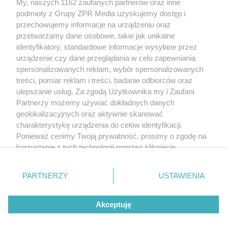
My, naszych 1162 zaufanych partnerów oraz inne
Żaden utwór zamieszczony w serwisie nie może być powielany i
podmioty z Grupy ZPR Media uzyskujemy dostęp i
rozpowszechniany lub dalej rozpowszechniany w jakikolwiek sposób (w
tym także elektroniczny lub mechaniczny) na jakimkolwiek polu
przechowujemy informacje na urządzeniu oraz
eksploatacji w jakiejkolwiek formie, włącznie z umieszczaniem w Internecie
przetwarzamy dane osobowe, takie jak unikalne
bez pisemnej zgody właściciela praw. Jakiekolwiek użycie lub
identyfikatory, standardowe informacje wysyłane przez
wykorzystanie utworów w całości lub w części z naruszeniem prawa, tzn.
bez właściwej zgody, jest zabronione pod groźbą kary i może być ścigane
urządzenie czy dane przeglądania w celu zapewniania
prawnie.
spersonalizowanych reklam, wybór spersonalizowanych
treści, pomiar reklam i treści, badanie odbiorców oraz
ulepszanie usług. Za zgodą Użytkownika my i Zaufani
Partnerzy możemy używać dokładnych danych
geolokalizacyjnych oraz aktywnie skanować
charakterystykę urządzenia do celów identyfikacji.
Ponieważ cenimy Twoją prywatność, prosimy o zgodę na
O nas
korzystanie z tych technologii poprzez kliknięcie
Informacje prawne
„Akceptuję”. Zgoda jest dobrowolna i zawsze możesz ją
zmienić/wycofać klikając przycisk ustawień prywatności
Nasze serwisy
PARTNERZY
USTAWIENIA
znajdujący się w lewym dolnym rogu strony
. Niektóre
rodzaje przetwarzania danych nie wymagają zgody
© 2026 Grupa ZPR Media
Akceptuję
użytkownika, ale masz prawo sprzeciwić się takiemu
przetwarzaniu. Preferencje będą miały zastosowanie tylko