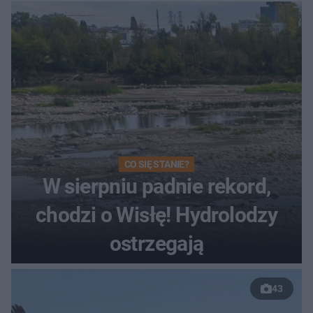
CO SIĘ STANIE?
W sierpniu padnie rekord,
chodzi o Wisłę! Hydrolodzy
ostrzegają
43