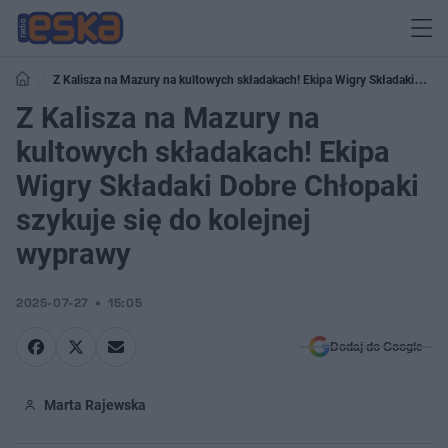
Z Kalisza na Mazury na kultowych składakach! Ekipa Wigry Składaki
Dobre Chłopaki szykuje się do kolejnej wyprawy
Z Kalisza na Mazury na
kultowych składakach! Ekipa
Wigry Składaki Dobre Chłopaki
szykuje się do kolejnej
wyprawy
2025-07-27
15:05
Dodaj do Google
Marta Rajewska