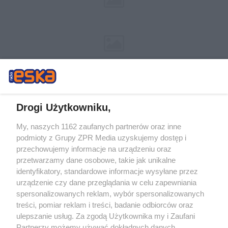
Drogi Użytkowniku,
My, naszych 1162 zaufanych partnerów oraz inne
Żaden utwór zamieszczony w serwisie nie może być powielany i
podmioty z Grupy ZPR Media uzyskujemy dostęp i
rozpowszechniany lub dalej rozpowszechniany w jakikolwiek sposób (w
tym także elektroniczny lub mechaniczny) na jakimkolwiek polu
przechowujemy informacje na urządzeniu oraz
eksploatacji w jakiejkolwiek formie, włącznie z umieszczaniem w Internecie
przetwarzamy dane osobowe, takie jak unikalne
bez pisemnej zgody właściciela praw. Jakiekolwiek użycie lub
identyfikatory, standardowe informacje wysyłane przez
wykorzystanie utworów w całości lub w części z naruszeniem prawa, tzn.
bez właściwej zgody, jest zabronione pod groźbą kary i może być ścigane
urządzenie czy dane przeglądania w celu zapewniania
prawnie.
spersonalizowanych reklam, wybór spersonalizowanych
treści, pomiar reklam i treści, badanie odbiorców oraz
ulepszanie usług. Za zgodą Użytkownika my i Zaufani
Partnerzy możemy używać dokładnych danych