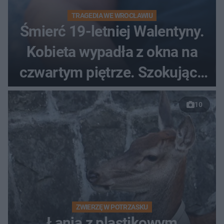
TRAGEDIA WE WROCŁAWIU
Śmierć 19-letniej Walentyny.
Kobieta wypadła z okna na
czwartym piętrze. Szokujące
nagranie trafiło do sieci
10
ZWIERZĘ W POTRZASKU
Łania z plastikowym