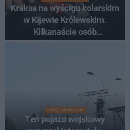
Kraksa na wyścigu kolarskim
w Kijewie Królewskim.
Kilkanaście osób
poszkodowanych, lądował
śmigłowiec LPR
SPRZĘT WOJSKOWY
Ten pojazd wojskowy