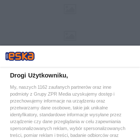
Drogi Użytkowniku,
My, naszych 1162 zaufanych partnerów oraz inne
Żaden utwór zamieszczony w serwisie nie może być powielany i
podmioty z Grupy ZPR Media uzyskujemy dostęp i
rozpowszechniany lub dalej rozpowszechniany w jakikolwiek sposób (w
tym także elektroniczny lub mechaniczny) na jakimkolwiek polu
przechowujemy informacje na urządzeniu oraz
eksploatacji w jakiejkolwiek formie, włącznie z umieszczaniem w Internecie
przetwarzamy dane osobowe, takie jak unikalne
bez pisemnej zgody właściciela praw. Jakiekolwiek użycie lub
wykorzystanie utworów w całości lub w części z naruszeniem prawa, tzn.
identyfikatory, standardowe informacje wysyłane przez
bez właściwej zgody, jest zabronione pod groźbą kary i może być ścigane
urządzenie czy dane przeglądania w celu zapewniania
prawnie.
spersonalizowanych reklam, wybór spersonalizowanych
treści, pomiar reklam i treści, badanie odbiorców oraz