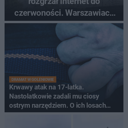
rozgrzał internet do
czerwoności. Warszawiacy
pytali, czy to Mad Max!
DRAMAT W GOLENIOWIE
Krwawy atak na 17-latka.
Nastolatkowie zadali mu ciosy
ostrym narzędziem. O ich losach
zdecyduje sąd rodzinny