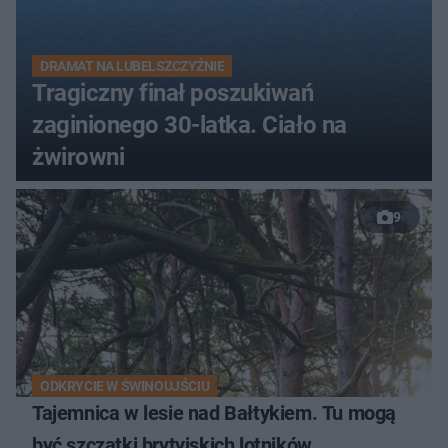
DRAMAT NA LUBELSZCZYŹNIE
Tragiczny finał poszukiwań
zaginionego 30-latka. Ciało na
żwirowni
9
ODKRYCIE W ŚWINOUJŚCIU
Tajemnica w lesie nad Bałtykiem. Tu mogą
być szczątki brytyjskich lotników