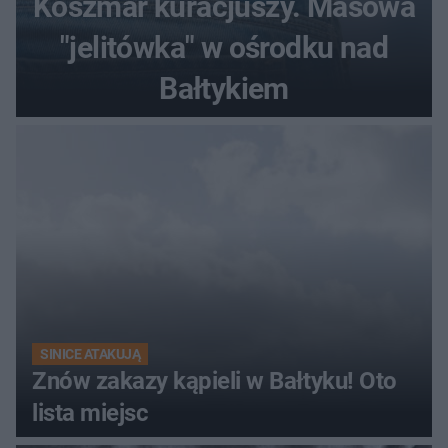
Koszmar kuracjuszy. Masowa
"jelitówka" w ośrodku nad
Bałtykiem
SINICE ATAKUJĄ
Znów zakazy kąpieli w Bałtyku! Oto
lista miejsc