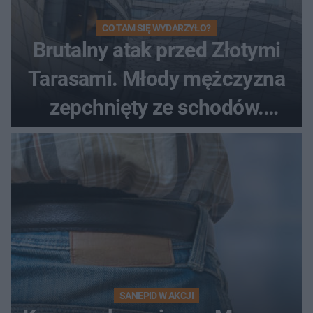
CO TAM SIĘ WYDARZYŁO?
Brutalny atak przed Złotymi
Tarasami. Młody mężczyzna
zepchnięty ze schodów.
Szokujące nagranie krąży po
sieci
SANEPID W AKCJI