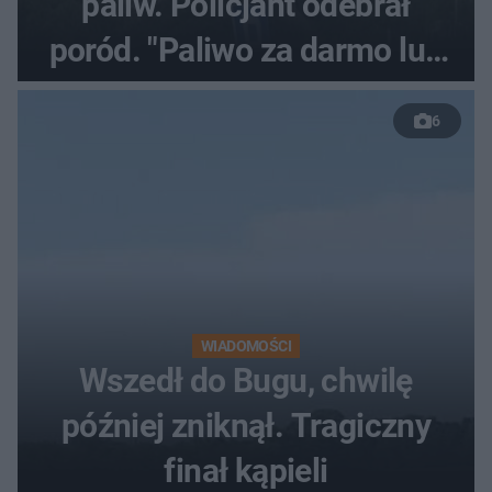
paliw. Policjant odebrał
poród. "Paliwo za darmo lub
50 %!"
6
WIADOMOŚCI
Wszedł do Bugu, chwilę
później zniknął. Tragiczny
finał kąpieli