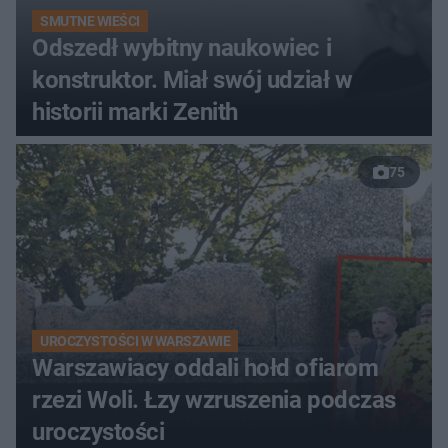
SMUTNE WIEŚCI
Odszedł wybitny naukowiec i
konstruktor. Miał swój udział w
historii marki Zenith
75
UROCZYSTOŚCI W WARSZAWIE
Warszawiacy oddali hołd ofiarom
rzezi Woli. Łzy wzruszenia podczas
uroczystości