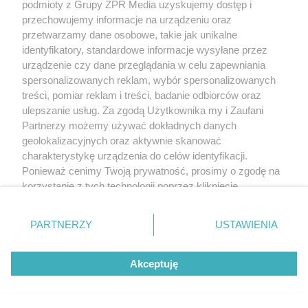
podmioty z Grupy ZPR Media uzyskujemy dostęp i
ZOBACZ WIĘCEJ
przechowujemy informacje na urządzeniu oraz
przetwarzamy dane osobowe, takie jak unikalne
identyfikatory, standardowe informacje wysyłane przez
urządzenie czy dane przeglądania w celu zapewniania
spersonalizowanych reklam, wybór spersonalizowanych
treści, pomiar reklam i treści, badanie odbiorców oraz
ulepszanie usług. Za zgodą Użytkownika my i Zaufani
Partnerzy możemy używać dokładnych danych
geolokalizacyjnych oraz aktywnie skanować
charakterystykę urządzenia do celów identyfikacji.
Ponieważ cenimy Twoją prywatność, prosimy o zgodę na
korzystanie z tych technologii poprzez kliknięcie
„Akceptuję”. Zgoda jest dobrowolna i zawsze możesz ją
zmienić/wycofać klikając przycisk ustawień prywatności
PARTNERZY
USTAWIENIA
znajdujący się w lewym dolnym rogu strony
. Niektóre
rodzaje przetwarzania danych nie wymagają zgody
Akceptuję
użytkownika, ale masz prawo sprzeciwić się takiemu
przetwarzaniu. Preferencje będą miały zastosowanie tylko
na tej witrynie.