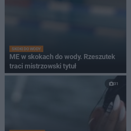
SKOKI DO WODY
ME w skokach do wody. Rzeszutek
traci mistrzowski tytuł
31