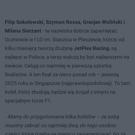
Filip Sokołowski, Szymon Rossa, Gracjan Woliński i
Milena Sierżant
- te nazwiska dobrze zapamiętać.
Uczniowie w I LO im. Staszica w Pleszewie, którzy od
kilku miesięcy tworzą drużynę
JetPlex Racing
, są
najlepsi w Polsce, a teraz walczą by być najlepszymi na
świecie. Celują co najmniej w pierwszą szóstkę
finalistów. A ten finał za nieco ponad rok – jesienią
2025 roku w Singapurze (najprawdopodobniej). To tam
bolid, który zbudują, będzie się ścigał z innymi na
specjalnym torze F1.
- Mamy do przygotowania kilka bolidów – ze sobą
musimy zabrać co najmniej dwa, do tego osobno
części, które trzeba na miejscu zaprezentować, bo za