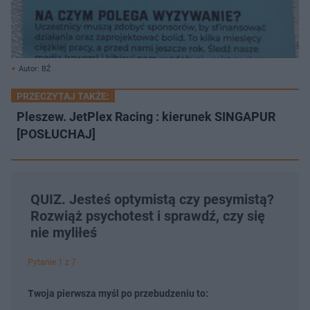
Autor: BŹ
PRZECZYTAJ TAKŻE:
Pleszew. JetPlex Racing : kierunek SINGAPUR
[POSŁUCHAJ]
QUIZ. Jesteś optymistą czy pesymistą?
Rozwiąż psychotest i sprawdź, czy się
nie myliłeś
Pytanie 1 z 7
Twoja pierwsza myśl po przebudzeniu to: