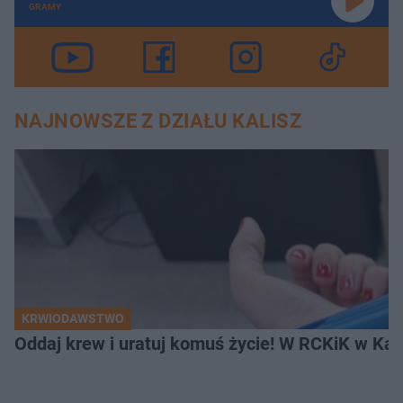
GRAMY
NAJNOWSZE Z DZIAŁU KALISZ
KRWIODAWSTWO
Oddaj krew i uratuj komuś życie! W RCKiK w Kal