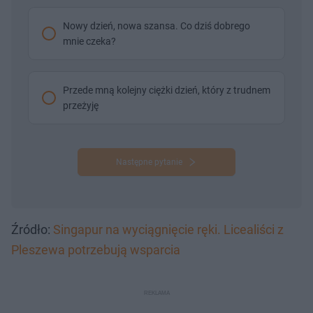
Nowy dzień, nowa szansa. Co dziś dobrego
mnie czeka?
Przede mną kolejny ciężki dzień, który z trudnem
przeżyję
Następne pytanie
Źródło:
Singapur na wyciągnięcie ręki. Licealiści z
Pleszewa potrzebują wsparcia