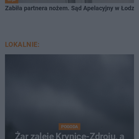
Zabiła partnera nożem. Sąd Apelacyjny w Łodzi 
LOKALNIE:
POGODA
Żar zaleje Krynicę-Zdroju, a