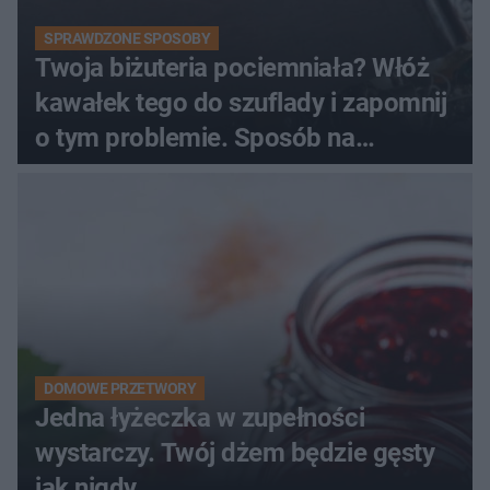
SPRAWDZONE SPOSOBY
Twoja biżuteria pociemniała? Włóż
kawałek tego do szuflady i zapomnij
o tym problemie. Sposób na
pociemniałą biżuterię
DOMOWE PRZETWORY
Jedna łyżeczka w zupełności
wystarczy. Twój dżem będzie gęsty
jak nigdy