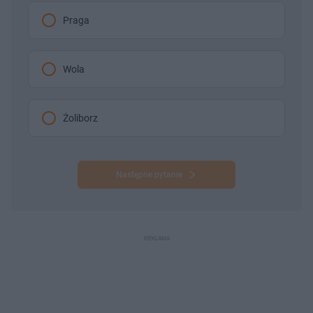
Praga
Wola
Żoliborz
Następne pytanie