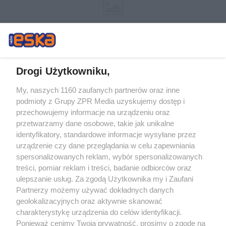
Drogi Użytkowniku,
My, naszych 1160 zaufanych partnerów oraz inne
Żaden utwór zamieszczony w serwisie nie może być powielany i
podmioty z Grupy ZPR Media uzyskujemy dostęp i
rozpowszechniany lub dalej rozpowszechniany w jakikolwiek sposób (w
tym także elektroniczny lub mechaniczny) na jakimkolwiek polu
przechowujemy informacje na urządzeniu oraz
eksploatacji w jakiejkolwiek formie, włącznie z umieszczaniem w Internecie
przetwarzamy dane osobowe, takie jak unikalne
bez pisemnej zgody właściciela praw. Jakiekolwiek użycie lub
wykorzystanie utworów w całości lub w części z naruszeniem prawa, tzn.
identyfikatory, standardowe informacje wysyłane przez
bez właściwej zgody, jest zabronione pod groźbą kary i może być ścigane
urządzenie czy dane przeglądania w celu zapewniania
prawnie.
spersonalizowanych reklam, wybór spersonalizowanych
treści, pomiar reklam i treści, badanie odbiorców oraz
ulepszanie usług. Za zgodą Użytkownika my i Zaufani
Partnerzy możemy używać dokładnych danych
geolokalizacyjnych oraz aktywnie skanować
charakterystykę urządzenia do celów identyfikacji.
O nas
Ponieważ cenimy Twoją prywatność, prosimy o zgodę na