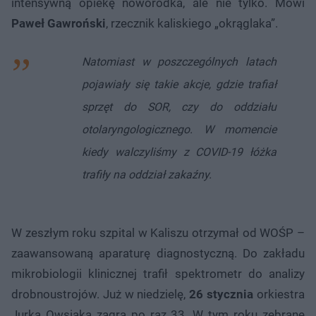
intensywną opiekę noworodka, ale nie tylko. Mówi
Paweł Gawroński
, rzecznik kaliskiego „okrąglaka”.
Natomiast w poszczególnych latach
pojawiały się takie akcje, gdzie trafiał
sprzęt do SOR, czy do oddziału
otolaryngologicznego. W momencie
kiedy walczyliśmy z COVID-19 łóżka
trafiły na oddział zakaźny.
W zeszłym roku szpital w Kaliszu otrzymał od WOŚP –
zaawansowaną aparaturę diagnostyczną. Do zakładu
mikrobiologii klinicznej trafił spektrometr do analizy
drobnoustrojów. Już w niedzielę,
26 stycznia
orkiestra
Jurka Owsiaka zagra po raz 33. W tym roku zebrane