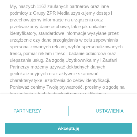
My, naszych 1162 zaufanych partnerów oraz inne
Żaden utwór zamieszczony w serwisie nie może być powielany i
podmioty z Grupy ZPR Media uzyskujemy dostęp i
rozpowszechniany lub dalej rozpowszechniany w jakikolwiek sposób (w
tym także elektroniczny lub mechaniczny) na jakimkolwiek polu
przechowujemy informacje na urządzeniu oraz
eksploatacji w jakiejkolwiek formie, włącznie z umieszczaniem w Internecie
przetwarzamy dane osobowe, takie jak unikalne
bez pisemnej zgody właściciela praw. Jakiekolwiek użycie lub
wykorzystanie utworów w całości lub w części z naruszeniem prawa, tzn.
identyfikatory, standardowe informacje wysyłane przez
bez właściwej zgody, jest zabronione pod groźbą kary i może być ścigane
urządzenie czy dane przeglądania w celu zapewniania
prawnie.
spersonalizowanych reklam, wybór spersonalizowanych
treści, pomiar reklam i treści, badanie odbiorców oraz
ulepszanie usług. Za zgodą Użytkownika my i Zaufani
Partnerzy możemy używać dokładnych danych
geolokalizacyjnych oraz aktywnie skanować
charakterystykę urządzenia do celów identyfikacji.
O nas
Ponieważ cenimy Twoją prywatność, prosimy o zgodę na
korzystanie z tych technologii poprzez kliknięcie
Informacje prawne
„Akceptuję”. Zgoda jest dobrowolna i zawsze możesz ją
zmienić/wycofać klikając przycisk ustawień prywatności
Nasze serwisy
PARTNERZY
USTAWIENIA
znajdujący się w lewym dolnym rogu strony
. Niektóre
rodzaje przetwarzania danych nie wymagają zgody
© 2026 Grupa ZPR Media
Akceptuję
użytkownika, ale masz prawo sprzeciwić się takiemu
przetwarzaniu. Preferencje będą miały zastosowanie tylko