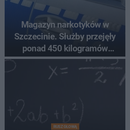
Magazyn narkotyków w
Szczecinie. Służby przejęły
ponad 450 kilogramów
towaru
RUSZ GŁOWĄ