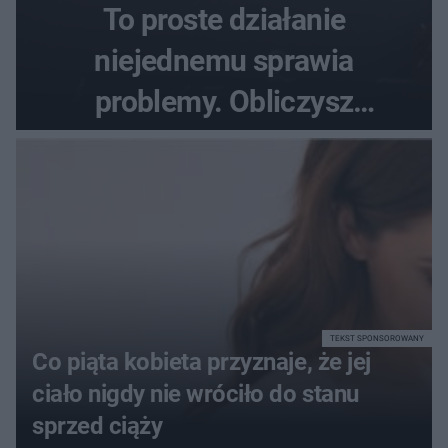
To proste działanie
niejednemu sprawia
problemy. Obliczysz
poprawnie, ile to jest
72+7×7−7×5=?
TEKST SPONSOROWANY
Co piąta kobieta przyznaje, że jej
ciało nigdy nie wróciło do stanu
sprzed ciąży