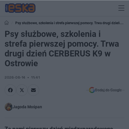
Psy służbowe, szkolenia i strefa pierwszej pomocy. Trwa drugi dzień
CERBERUS K9 w Ostrowie
Psy służbowe, szkolenia i
strefa pierwszej pomocy. Trwa
drugi dzień CERBERUS K9 w
Ostrowie
2026-06-14
11:41
Dodaj do Google
Jagoda Mośpan
Za nami pierwszy dzień międzynarodowego