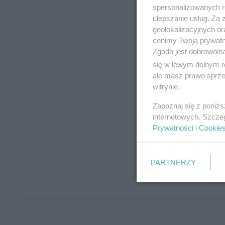
spersonalizowanych re
ulepszanie usług. Za
geolokalizacyjnych or
cenimy Twoją prywatno
Zgoda jest dobrowoln
się w lewym dolnym r
ale masz prawo sprzec
witrynie.
Zapoznaj się z poniż
internetowych. Szcze
Prywatności
i
Cookie
PARTNERZY