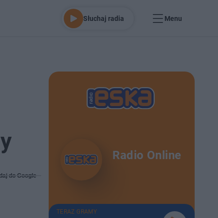
Słuchaj radia
Menu
ny
Radio Online
daj do Google
TERAZ GRAMY