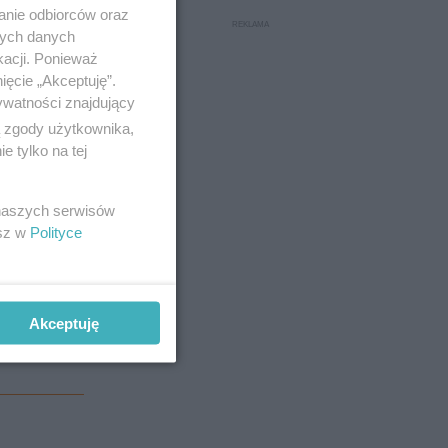
anie odbiorców oraz
nych danych
kacji. Ponieważ
ięcie „Akceptuję”.
ywatności znajdujący
ą zgody użytkownika,
 tylko na tej
 naszych serwisów
esz w
Polityce
Akceptuję