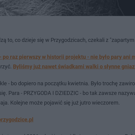
 to, co dzieje się w Przygodzicach, czekali z "zapartym
- po raz pierwszy w historii projektu - nie było pary ani
arzyć.
Byliśmy już nawet świadkami walki o słynne gnia
kle - bo dopiero na początku kwietnia. Było trochę zawir
o się. Para - PRZYGODA I DZIEDZIC - bo tak zawsze nazyw
aja. Kolejne może pojawić się już jutro wieczorem.
przygodzice.pl