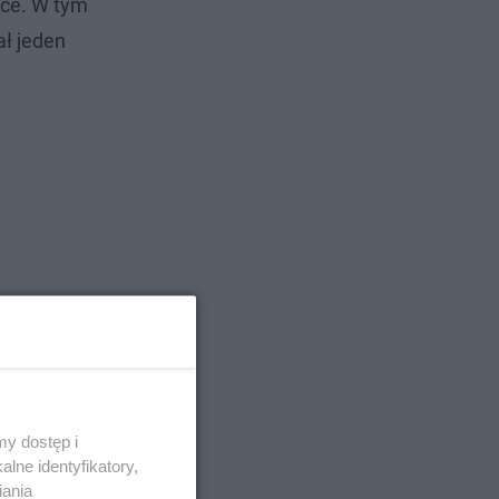
sce. W tym
ał jeden
y dostęp i
lne identyfikatory,
iania