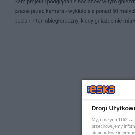
Sam projekt i podglądanie bocianów w tym gnieźdz
czasie przed kamerą - wykluło się ponad 50 małyc
bocian. I ten ubiegłoroczny, kiedy gniazdo nie miał
Drogi Użytkow
My, naszych 1162 zau
przechowujemy informa
standardowe informac