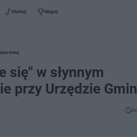
Słuchaj
Wygraj
zędzie Gminy
je się" w słynnym
ie przy Urzędzie Gmi
Do