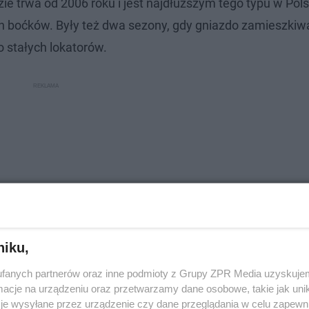
ie trwa od 2006 roku i jest najdłuższym tego typu w Pol
h boćków. Były też dwa sezony, gdy gniazdo zamieszkiw
o stałych lokatorów.
niku,
fanych partnerów oraz inne podmioty z Grupy ZPR Media uzyskujem
cje na urządzeniu oraz przetwarzamy dane osobowe, takie jak unika
je wysyłane przez urządzenie czy dane przeglądania w celu zapewn