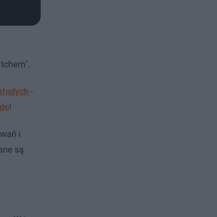
 tchem".
 młodych
-
zdo
!
owań i
ane są