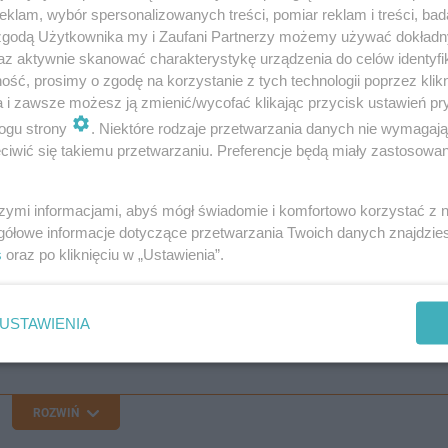
klam, wybór spersonalizowanych treści, pomiar reklam i treści, bad
 zgodą Użytkownika my i Zaufani Partnerzy możemy używać dokład
az aktywnie skanować charakterystykę urządzenia do celów identyfi
ść, prosimy o zgodę na korzystanie z tych technologii poprzez klikn
a i zawsze możesz ją zmienić/wycofać klikając przycisk ustawień pr
ogu strony
. Niektóre rodzaje przetwarzania danych nie wymagaj
iwić się takiemu przetwarzaniu. Preferencje będą miały zastosowanie
szymi informacjami, abyś mógł świadomie i komfortowo korzystać z
gółowe informacje dotyczące przetwarzania Twoich danych znajdzi
s
oraz po kliknięciu w „Ustawienia”.
USTAWIENIA
ROZWIŃ