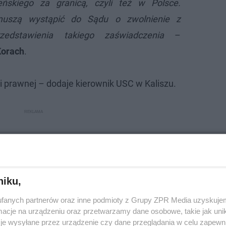
ńskiego za granicą, czyli też w Polsce.
muszą wystąpić do Sądu o zwolnienie z
zedstawienia takiego zaświadczenia
–
Korach
.
 prawnej – dodaje kierownik USC w Kaliszu.
niku,
fanych partnerów oraz inne podmioty z Grupy ZPR Media uzyskujem
cje na urządzeniu oraz przetwarzamy dane osobowe, takie jak unika
je wysyłane przez urządzenie czy dane przeglądania w celu zapewn