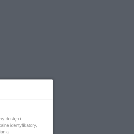
y dostęp i
lne identyfikatory,
iania