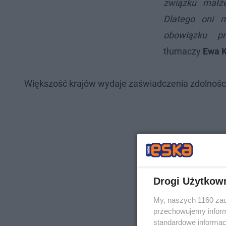
związku małże
Dlatego oni 
obowiązku pr
tłumaczy
Ewa 
Większość krajów wydaje zaświadczenia zdolności
Drogi Użytkow
My, naszych 1160 zau
przechowujemy informa
standardowe informac