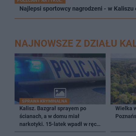
POLECANY ARTYKUŁ:
Najlepsi sportowcy nagrodzeni - w Kalis
NAJNOWSZE Z DZIAŁU KAL
SPRAWA KRYMINALNA
Kalisz. Bazgrał sprayem po
Wielka 
ścianach, a w domu miał
Poznań
narkotyki. 15-latek wpadł w ręce
policjantów