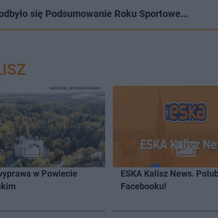
zu odbyło się Podsumowanie Roku Sportowe…
ISZ
MATERIAŁ SPONSOROWANY
wyprawa w Powiecie
ESKA Kalisz News. Polub
skim
Facebooku!