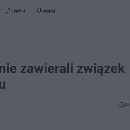
Słuchaj
Wygraj
ie zawierali związek
u
Do