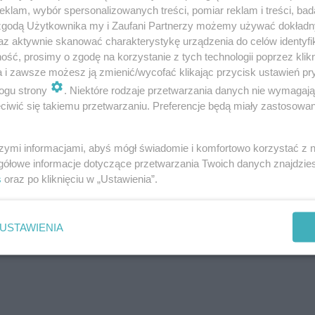
klam, wybór spersonalizowanych treści, pomiar reklam i treści, bad
 zgodą Użytkownika my i Zaufani Partnerzy możemy używać dokład
az aktywnie skanować charakterystykę urządzenia do celów identyfi
ść, prosimy o zgodę na korzystanie z tych technologii poprzez klikn
bne są tak jak w przypadku obywateli Polski,
a i zawsze możesz ją zmienić/wycofać klikając przycisk ustawień pr
. Jeżeli są to osoby po rozwodach, to odpisy
ogu strony
. Niektóre rodzaje przetwarzania danych nie wymagaj
a z adnotacją o rozwodzie.
iwić się takiemu przetwarzaniu. Preferencje będą miały zastosowanie
szymi informacjami, abyś mógł świadomie i komfortowo korzystać z
zu odbyły się łącznie 172 śluby.​
gółowe informacje dotyczące przetwarzania Twoich danych znajdzi
s
oraz po kliknięciu w „Ustawienia”.
? Sprawdź, czy znasz te weselne
USTAWIENIA