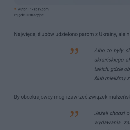
Autor: Pixabay.com
zdjęcie ilustracyjne
Najwięcej ślubów udzielono parom z Ukrainy, ale n
Albo to były ś
ukraińskiego a
takich, gdzie o
ślub mieliśmy 
By obcokrajowcy mogli zawrzeć związek małżeńsk
Jeżeli chodzi o
wydawania zaś