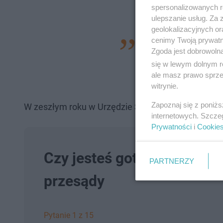
spersonalizowanych re
ulepszanie usług. Za
geolokalizacyjnych or
cenimy Twoją prywatno
I wtedy potrze
Zgoda jest dobrowoln
akty urodzenia
się w lewym dolnym r
aktu małżeństw
ale masz prawo sprzec
witrynie.
Zapoznaj się z poniż
W zeszłym roku w Urzędzie Stanu Cywilnego w Kalis
internetowych. Szcze
Prywatności
i
Cookie
Czy jesteś gotowy na ślub
PARTNERZY
przesądy
Pytanie 1 z 15