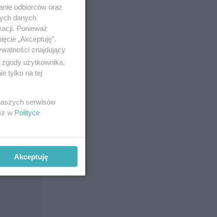
anie odbiorców oraz
nych danych
kacji. Ponieważ
ięcie „Akceptuję”.
ywatności znajdujący
ą zgody użytkownika,
 tylko na tej
 naszych serwisów
esz w
Polityce
Akceptuję