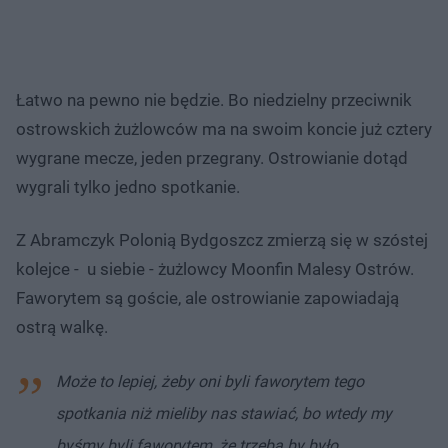
Łatwo na pewno nie będzie. Bo niedzielny przeciwnik
ostrowskich żużlowców ma na swoim koncie już cztery
wygrane mecze, jeden przegrany. Ostrowianie dotąd
wygrali tylko jedno spotkanie.
Z Abramczyk Polonią Bydgoszcz zmierzą się w szóstej
kolejce - u siebie - żużlowcy Moonfin Malesy Ostrów.
Faworytem są goście, ale ostrowianie zapowiadają
ostrą walkę.
Może to lepiej, żeby oni byli faworytem tego
spotkania niż mieliby nas stawiać, bo wtedy my
byśmy byli faworytem, że trzeba by było