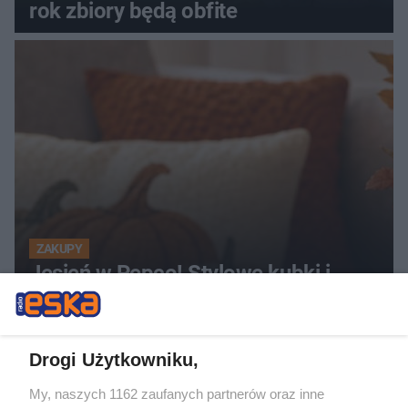
rok zbiory będą obfite
ZAKUPY
Jesień w Pepco! Stylowe kubki i
dodatki w świetnych cenach
ZOBACZ WIĘCEJ
Drogi Użytkowniku,
My, naszych 1162 zaufanych partnerów oraz inne