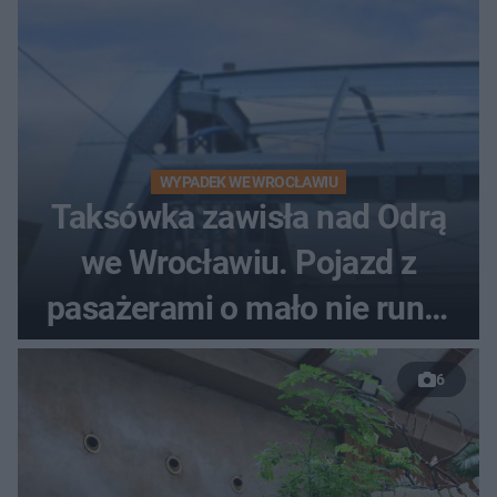
WYPADEK WE WROCŁAWIU
Taksówka zawisła nad Odrą
we Wrocławiu. Pojazd z
pasażerami o mało nie runął
do rzeki
6