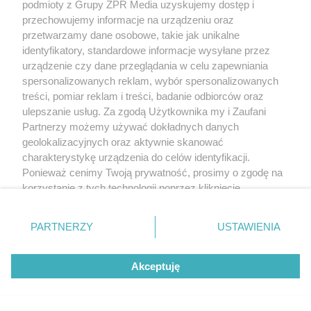
podmioty z Grupy ZPR Media uzyskujemy dostęp i
przechowujemy informacje na urządzeniu oraz
przetwarzamy dane osobowe, takie jak unikalne
identyfikatory, standardowe informacje wysyłane przez
urządzenie czy dane przeglądania w celu zapewniania
spersonalizowanych reklam, wybór spersonalizowanych
treści, pomiar reklam i treści, badanie odbiorców oraz
ulepszanie usług. Za zgodą Użytkownika my i Zaufani
Partnerzy możemy używać dokładnych danych
geolokalizacyjnych oraz aktywnie skanować
charakterystykę urządzenia do celów identyfikacji.
Ponieważ cenimy Twoją prywatność, prosimy o zgodę na
korzystanie z tych technologii poprzez kliknięcie
„Akceptuję”. Zgoda jest dobrowolna i zawsze możesz ją
zmienić/wycofać klikając przycisk ustawień prywatności
PARTNERZY
USTAWIENIA
znajdujący się w lewym dolnym rogu strony
. Niektóre
rodzaje przetwarzania danych nie wymagają zgody
Akceptuję
użytkownika, ale masz prawo sprzeciwić się takiemu
przetwarzaniu. Preferencje będą miały zastosowanie tylko
na tej witrynie.