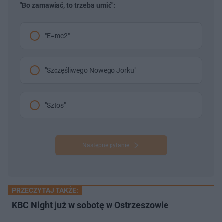
"Bo zamawiać, to trzeba umić":
"E=mc2"
"Szczęśliwego Nowego Jorku"
"Sztos"
Następne pytanie
PRZECZYTAJ TAKŻE:
KBC Night już w sobotę w Ostrzeszowie