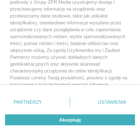
podmioty z Grupy ZPR Media uzyskujemy dostęp i
5
przechowujemy informacje na urządzeniu oraz
przetwarzamy dane osobowe, takie jak unikalne
identyfikatory, standardowe informacje wysyłane przez
urządzenie czy dane przeglądania w celu zapewniania
spersonalizowanych reklam, wybór spersonalizowanych
treści, pomiar reklam i treści, badanie odbiorców oraz
ulepszanie usług. Za zgodą Użytkownika my i Zaufani
Partnerzy możemy używać dokładnych danych
geolokalizacyjnych oraz aktywnie skanować
TEST OSOBOWOŚCI
charakterystykę urządzenia do celów identyfikacji.
Psychotest. Wybierz jeden kwiat i
Ponieważ cenimy Twoją prywatność, prosimy o zgodę na
sprawdź, jaki masz typ osobowości
korzystanie z tych technologii poprzez kliknięcie
„Akceptuję”. Zgoda jest dobrowolna i zawsze możesz ją
zmienić/wycofać klikając przycisk ustawień prywatności
ZOBACZ WIĘCEJ
PARTNERZY
USTAWIENIA
znajdujący się w lewym dolnym rogu strony
. Niektóre
rodzaje przetwarzania danych nie wymagają zgody
Akceptuję
użytkownika, ale masz prawo sprzeciwić się takiemu
przetwarzaniu. Preferencje będą miały zastosowanie tylko
na tej witrynie.