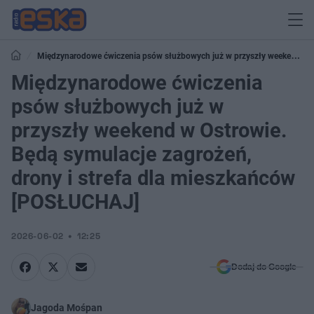
Międzynarodowe ćwiczenia psów służbowych już w przyszły weekend w
Ostrowie. Będą symulacje zagrożeń, drony i strefa dla mieszkańców
Międzynarodowe ćwiczenia
[POSŁUCHAJ]
psów służbowych już w
przyszły weekend w Ostrowie.
Będą symulacje zagrożeń,
drony i strefa dla mieszkańców
[POSŁUCHAJ]
2026-06-02
12:25
Dodaj do Google
Jagoda Mośpan