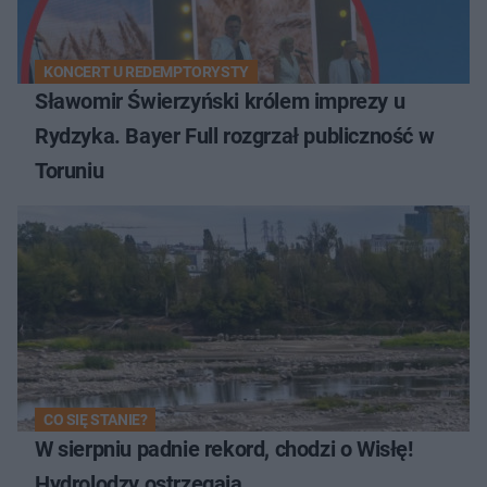
KONCERT U REDEMPTORYSTY
Sławomir Świerzyński królem imprezy u
Rydzyka. Bayer Full rozgrzał publiczność w
Toruniu
CO SIĘ STANIE?
W sierpniu padnie rekord, chodzi o Wisłę!
Hydrolodzy ostrzegają