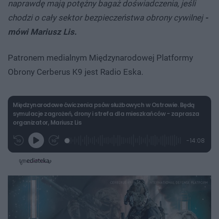
naprawdę mają potężny bagaż doświadczenia, jeśli
chodzi o cały sektor bezpieczeństwa obrony cywilnej
-
mówi Mariusz Lis.
Patronem medialnym Międzynarodowej Platformy
Obrony Cerberus K9 jest Radio Eska.
Międzynarodowe ćwiczenia psów służbowych w Ostrowie. Będą
symulacje zagrożeń, drony i strefa dla mieszkańców - zaprasza
organizator, Mariusz Lis
L
P
P
P
-
14:08
G
o
r
r
o
z
r
a
z
z
o
a
d
e
e
s
j
t
e
w
w
a
d
i
i
ł
:
ń
ń
y
c
1
1
1
z
.
0
0
a
s
7
s
s
Â
7
d
d
%
o
o