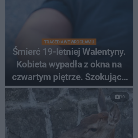
TRAGEDIA WE WROCŁAWIU
Śmierć 19-letniej Walentyny.
Kobieta wypadła z okna na
czwartym piętrze. Szokujące
nagranie trafiło do sieci
10