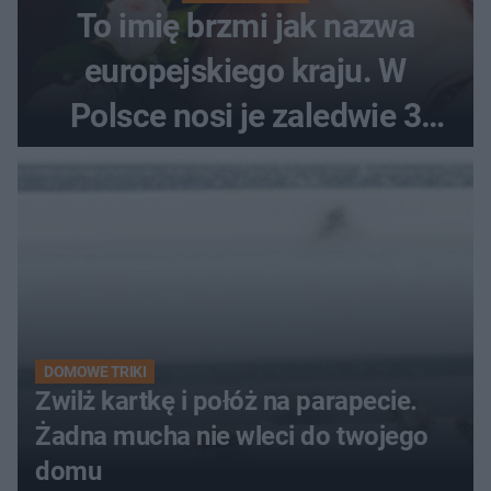
To imię brzmi jak nazwa
europejskiego kraju. W
Polsce nosi je zaledwie 3
kobiety
DOMOWE TRIKI
Zwilż kartkę i połóż na parapecie.
Żadna mucha nie wleci do twojego
domu