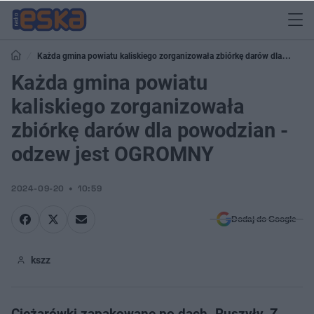
Każda gmina powiatu kaliskiego zorganizowała zbiórkę darów dla
powodzian - odzew jest OGROMNY
Każda gmina powiatu
kaliskiego zorganizowała
zbiórkę darów dla powodzian -
odzew jest OGROMNY
2024-09-20
10:59
Dodaj do Google
kszz
Ciężarówki zapakowane po dach. Ruszyły. Z