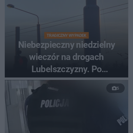
TRAGICZNY WYPADEK
Niebezpieczny niedzielny
wieczór na drogach
Lubelszczyzny. Po
nieudanym manewrze
5
wyprzedzania zginął
kierowca auta