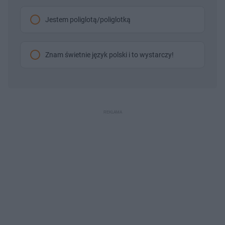
Jestem poliglotą/poliglotką
Znam świetnie język polski i to wystarczy!