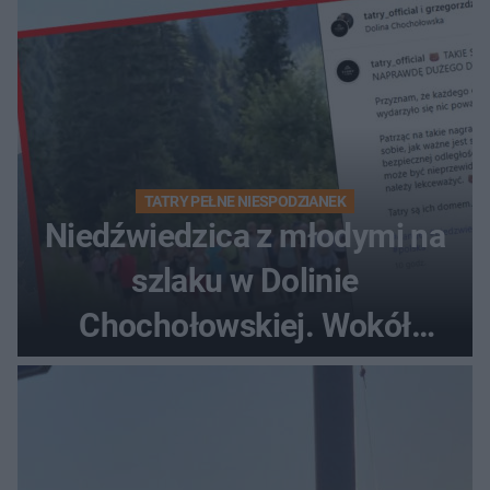
TATRY PEŁNE NIESPODZIANEK
Niedźwiedzica z młodymi na
szlaku w Dolinie
Chochołowskiej. Wokół
turyści!