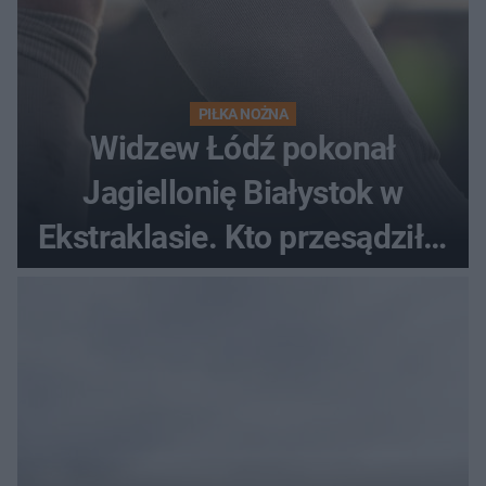
PIŁKA NOŻNA
Widzew Łódź pokonał
Jagiellonię Białystok w
Ekstraklasie. Kto przesądził o
losach meczu?