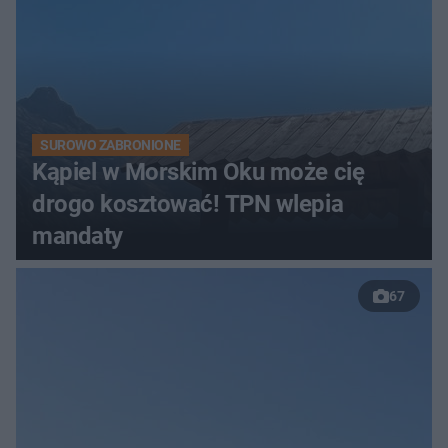
SUROWO ZABRONIONE
Kąpiel w Morskim Oku może cię
drogo kosztować! TPN wlepia
mandaty
67