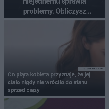
niejednemu sprawia
problemy. Obliczysz
poprawnie, ile to jest
72+7×7−7×5=?
TEKST SPONSOROWANY
Co piąta kobieta przyznaje, że jej
ciało nigdy nie wróciło do stanu
sprzed ciąży