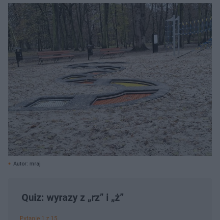
Autor: mraj
Quiz: wyrazy z „rz” i „ż”
Pytanie 1 z 15