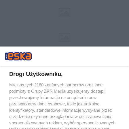
Drogi Użytkowniku,
My, naszych 1160 zaufanych partnerów oraz inne
Żaden utwór zamieszczony w serwisie nie może być powielany i
podmioty z Grupy ZPR Media uzyskujemy dostęp i
rozpowszechniany lub dalej rozpowszechniany w jakikolwiek sposób (w
tym także elektroniczny lub mechaniczny) na jakimkolwiek polu
przechowujemy informacje na urządzeniu oraz
eksploatacji w jakiejkolwiek formie, włącznie z umieszczaniem w Internecie
przetwarzamy dane osobowe, takie jak unikalne
bez pisemnej zgody właściciela praw. Jakiekolwiek użycie lub
wykorzystanie utworów w całości lub w części z naruszeniem prawa, tzn.
identyfikatory, standardowe informacje wysyłane przez
bez właściwej zgody, jest zabronione pod groźbą kary i może być ścigane
urządzenie czy dane przeglądania w celu zapewniania
prawnie.
spersonalizowanych reklam, wybór spersonalizowanych
treści, pomiar reklam i treści, badanie odbiorców oraz