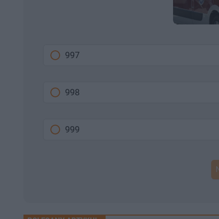
997
998
999