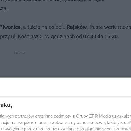
sza.
Piwonice
, a także na osiedlu
Rajsków
. Puste worki możn
rzy ul. Kościuszki. W godzinach od
07.30 do 15.30.
niku,
fanych partnerów oraz inne podmioty z Grupy ZPR Media uzyskujem
cje na urządzeniu oraz przetwarzamy dane osobowe, takie jak unika
je wysyłane przez urządzenie czy dane przeglądania w celu zapewn