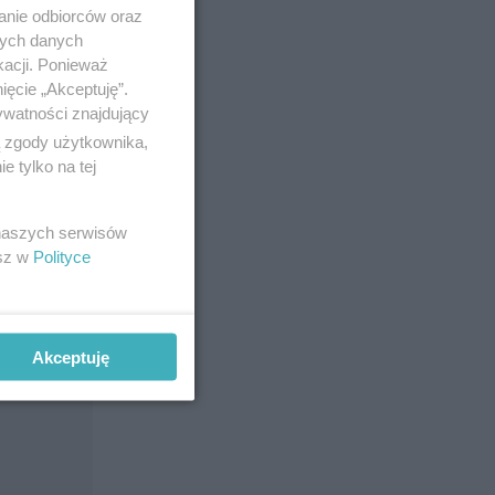
anie odbiorców oraz
nych danych
kacji. Ponieważ
ięcie „Akceptuję”.
ywatności znajdujący
ą zgody użytkownika,
 tylko na tej
 naszych serwisów
esz w
Polityce
Akceptuję