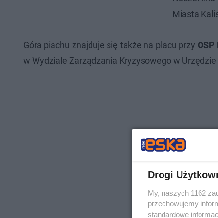
Miasta Kali
Góra piachu znajduje się także na placu przy
OSP 
w Wydziale Zarządzania Kryzysowego w Urzędzie p
Drogi Użytkow
My, naszych 1162 zau
przechowujemy informa
standardowe informac