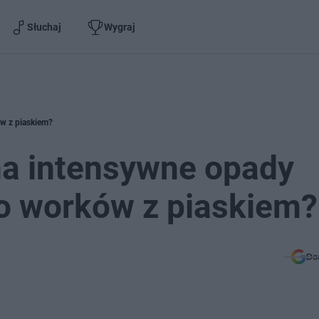
Słuchaj
Wygraj
ów z piaskiem?
 na intensywne opady
no worków z piaskiem?
Do