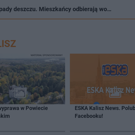
 opady deszczu. Mieszkańcy odbierają wo…
ISZ
MATERIAŁ SPONSOROWANY
wyprawa w Powiecie
ESKA Kalisz News. Polub
skim
Facebooku!