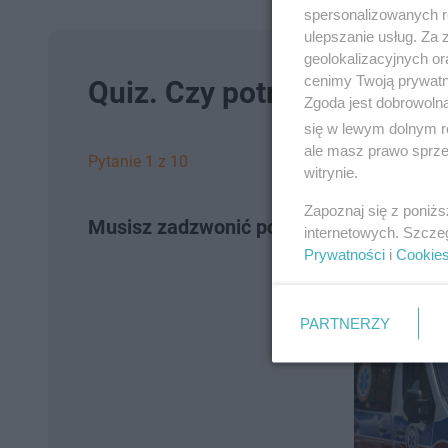
spersonalizowanych re
ulepszanie usług. Za
geolokalizacyjnych or
cenimy Twoją prywatno
Quiz. Czy potrafisz udziel
Zgoda jest dobrowoln
się w lewym dolnym r
ale masz prawo sprzec
Pytanie 1 z 10
witrynie.
Zapoznaj się z poniż
Musisz zadzwonić po pogotowie. Który 
internetowych. Szcze
Prywatności
i
Cookie
PARTNERZY