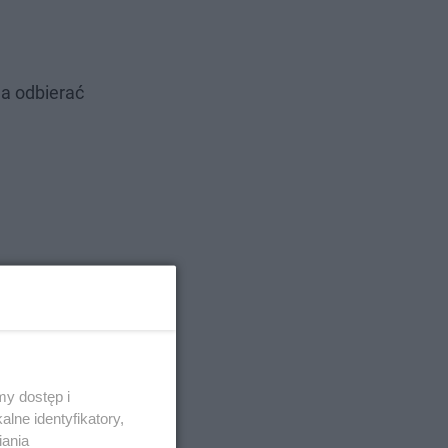
a odbierać
y dostęp i
lne identyfikatory,
iania