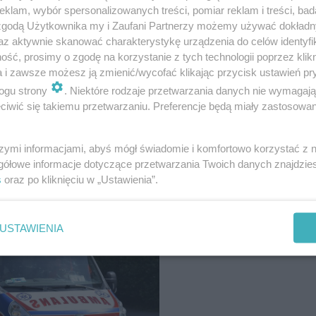
klam, wybór spersonalizowanych treści, pomiar reklam i treści, bad
 zgodą Użytkownika my i Zaufani Partnerzy możemy używać dokład
az aktywnie skanować charakterystykę urządzenia do celów identyfi
ść, prosimy o zgodę na korzystanie z tych technologii poprzez klikn
ić pierwszej pomocy?
a i zawsze możesz ją zmienić/wycofać klikając przycisk ustawień pr
ogu strony
. Niektóre rodzaje przetwarzania danych nie wymagaj
iwić się takiemu przetwarzaniu. Preferencje będą miały zastosowanie
szymi informacjami, abyś mógł świadomie i komfortowo korzystać z
numer wybierzesz?
gółowe informacje dotyczące przetwarzania Twoich danych znajdzi
s
oraz po kliknięciu w „Ustawienia”.
USTAWIENIA