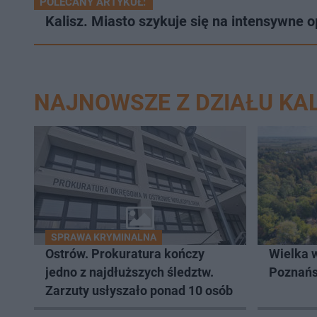
POLECANY ARTYKUŁ:
Kalisz. Miasto szykuje się na intensywne
NAJNOWSZE Z DZIAŁU KAL
SPRAWA KRYMINALNA
Ostrów. Prokuratura kończy
Wielka 
jedno z najdłuższych śledztw.
Poznań
Zarzuty usłyszało ponad 10 osób