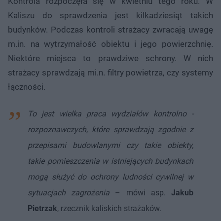
Kontrola rozpoczęła się w kwietniu tego roku. W
Kaliszu do sprawdzenia jest kilkadziesiąt takich
budynków. Podczas kontroli strażacy zwracają uwagę
m.in. na wytrzymałość obiektu i jego powierzchnię.
Niektóre miejsca to prawdziwe schrony. W nich
strażacy sprawdzają mi.n. filtry powietrza, czy systemy
łączności.
To jest wielka praca wydziałów kontrolno -
rozpoznawczych, które sprawdzają zgodnie z
przepisami budowlanymi czy takie obiekty,
takie pomieszczenia w istniejących budynkach
mogą służyć do ochrony ludności cywilnej w
sytuacjach zagrożenia
– mówi asp.
Jakub
Pietrzak
, rzecznik kaliskich strażaków.