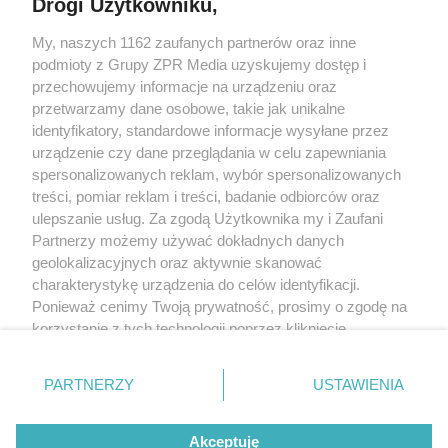
Drogi Użytkowniku,
My, naszych 1162 zaufanych partnerów oraz inne
Żaden utwór zamieszczony w serwisie nie może być powielany i
podmioty z Grupy ZPR Media uzyskujemy dostęp i
rozpowszechniany lub dalej rozpowszechniany w jakikolwiek sposób (w
tym także elektroniczny lub mechaniczny) na jakimkolwiek polu
przechowujemy informacje na urządzeniu oraz
eksploatacji w jakiejkolwiek formie, włącznie z umieszczaniem w Internecie
przetwarzamy dane osobowe, takie jak unikalne
bez pisemnej zgody właściciela praw. Jakiekolwiek użycie lub
wykorzystanie utworów w całości lub w części z naruszeniem prawa, tzn.
identyfikatory, standardowe informacje wysyłane przez
bez właściwej zgody, jest zabronione pod groźbą kary i może być ścigane
urządzenie czy dane przeglądania w celu zapewniania
prawnie.
spersonalizowanych reklam, wybór spersonalizowanych
treści, pomiar reklam i treści, badanie odbiorców oraz
ulepszanie usług. Za zgodą Użytkownika my i Zaufani
Partnerzy możemy używać dokładnych danych
geolokalizacyjnych oraz aktywnie skanować
charakterystykę urządzenia do celów identyfikacji.
O nas
Ponieważ cenimy Twoją prywatność, prosimy o zgodę na
korzystanie z tych technologii poprzez kliknięcie
Informacje prawne
„Akceptuję”. Zgoda jest dobrowolna i zawsze możesz ją
zmienić/wycofać klikając przycisk ustawień prywatności
Nasze serwisy
PARTNERZY
USTAWIENIA
znajdujący się w lewym dolnym rogu strony
. Niektóre
rodzaje przetwarzania danych nie wymagają zgody
© 2026 Grupa ZPR Media
Akceptuję
użytkownika, ale masz prawo sprzeciwić się takiemu