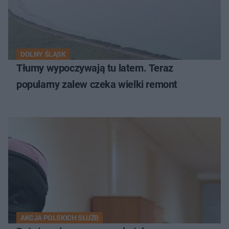
DOLNY ŚLĄSK
Tłumy wypoczywają tu latem. Teraz
popularny zalew czeka wielki remont
AKCJA POLSKICH SŁUŻB