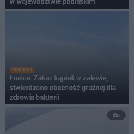
w województwie podlaskim
Z REGIONU
Łosice: Zakaz kąpieli w zalewie,
stwierdzono obecność groźnej dla
zdrowia bakterii
5